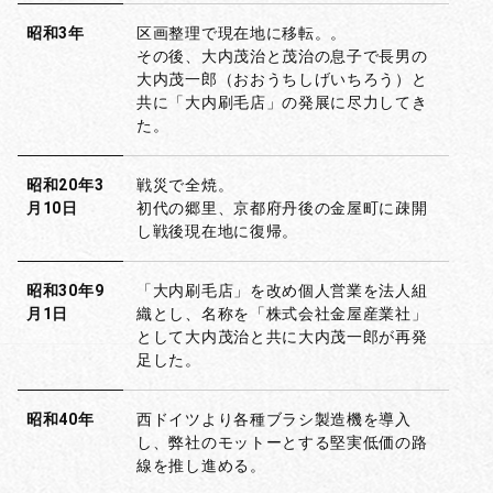
昭和3年
区画整理で現在地に移転。。
その後、大内茂治と茂治の息子で長男の
大内茂一郎（おおうちしげいちろう）と
共に「大内刷毛店」の発展に尽力してき
た。
昭和20年3
戦災で全焼。
月10日
初代の郷里、京都府丹後の金屋町に疎開
し戦後現在地に復帰。
昭和30年9
「大内刷毛店」を改め個人営業を法人組
月1日
織とし、名称を「株式会社金屋産業社」
として大内茂治と共に大内茂一郎が再発
足した。
昭和40年
西ドイツより各種ブラシ製造機を導入
し、弊社のモットーとする堅実低価の路
線を推し進める。