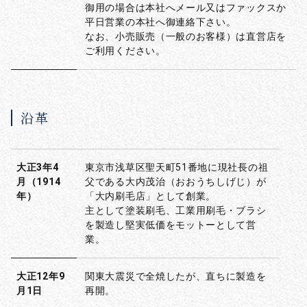
御用の場合は本社へメール又はファックスか
平日営業の本社へ御連絡下さい。
なお、小売販売（一般のお客様）は直営店を
ご利用ください。
沿革
大正3年4
東京市浅草区聖天町51番地に現社長の祖
月（1914
父である大内茂治（おおうちしげじ）が
年）
「大内刷毛店」として創業。
主として塗装刷毛、工業用刷毛・ブラシ
を製造し堅実低価をモットーとして営
業。
大正12年9
関東大震災で全焼したが、直ちに製造を
月1日
再開。