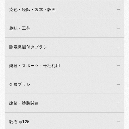
染色・経師・製本・版画
趣味・工芸
除電機能付きブラシ
楽器・スポーツ・千社札用
金属ブラシ
建築・塗装関連
砥石 φ125