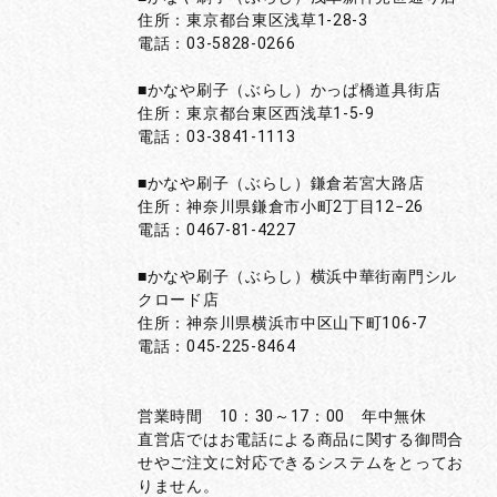
住所：東京都台東区浅草1-28-3
電話：03-5828-0266
■かなや刷子（ぶらし）かっぱ橋道具街店
住所：東京都台東区西浅草1-5-9
電話：03-3841-1113
■かなや刷子（ぶらし）鎌倉若宮大路店
住所：神奈川県鎌倉市小町2丁目12−26
電話：0467-81-4227
■かなや刷子（ぶらし）横浜中華街南門シル
クロード店
住所：神奈川県横浜市中区山下町106-7
電話：045-225-8464
営業時間 10：30～17：00 年中無休
直営店ではお電話による商品に関する御問合
せやご注文に対応できるシステムをとってお
りません。