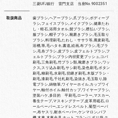
三菱UFJ銀行 雷門支店 当座No.9002351
取扱商品
歯ブラシ,ヘアーブラシ,爪ブラシ,ボディーブ
ラシ,フェイスブラシ,メイクブラシ,健康たわ
し・軽石,浴用タオル,髭ブラシ,襟払いブラシ,
服ブラシ,帽子ブラシ,靴磨きブラシ,毛玉取り
ブラシ,料理刷毛,たわし・ササラ等,蕎麦刷毛,
浴槽,箒,毛ハタキ,書道,絵画,布ブラシ,毛ブラ
シ,毛糸ブラシ,皮ブラシ,皮フェルトブラシ,フ
ェルトブラシ,ブラシ内径変更ブッシュ,コバ
刷毛,三角刷毛,竹ブラシ類,靴磨きブラシ,ワッ
クス,スリ込み刷毛,サシ刷毛,染色刷毛,ボタン
刷毛,糊刷毛,水刷毛,切継ぎ刷毛,木版ブラシ・
刷毛,漆刷毛,千社札刷毛,染抜き,毛玉取り,除
電ブラシ,鋳物筆,ワイヤーホイル,カップワイ
ヤー,軸付ホイル,軸付カップ,ワイヤーブラシ,
塗装ハケ,多目的 平刷毛,ローラー,マスカー,
養生テープ,マスキングテープ,皮革用砥石,ロ
ールペーパー,エンドレスベルト,菊型ペーパ
ー,布ヤスリ,耐水ペーパー,ケンマロン,バフ
機,木車,木車金具,ナット,フランジ,ポリ袋,ク