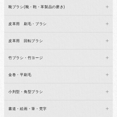
靴ブラシ(靴・鞄・革製品の磨き)
皮革用 刷毛・ブラシ
皮革用 回転ブラシ
竹ブラシ・竹ヨージ
金巻・平刷毛
小判型・角型ブラシ
書道・絵画・筆・梵字