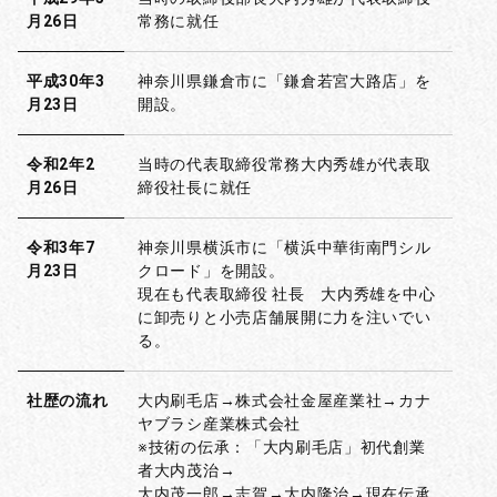
月26日
常務に就任
平成30年3
神奈川県鎌倉市に「鎌倉若宮大路店」を
月23日
開設。
令和2年2
当時の代表取締役常務大内秀雄が代表取
月26日
締役社長に就任
令和3年7
神奈川県横浜市に「横浜中華街南門シル
月23日
クロード」を開設。
現在も代表取締役 社長 大内秀雄を中心
に卸売りと小売店舗展開に力を注いでい
る。
社歴の流れ
大内刷毛店→株式会社金屋産業社→カナ
ヤブラシ産業株式会社
※技術の伝承：「大内刷毛店」初代創業
者大内茂治→
大内茂一郎→志賀→大内隆治→現在伝承