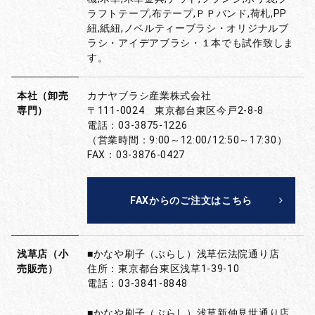
ラフトテープ,布テープ,ＰＰバンド,荷札,PP
紐,紙紐,ノベルティーブラシ・オリジナルブ
ラシ・アイデアブラシ・１本でも試作致しま
す。
本社（卸売
カナヤブラシ産業株式会社
専門）
〒111-0024 東京都台東区今戸2-8-8
電話：03-3875-1226
（営業時間：9:00～12:00/12:50～17:30）
FAX：03-3876-0427
FAXからのご注文はこちら
浅草店（小
■かなや刷子（ぶらし）浅草伝法院通り店
売販売）
住所：東京都台東区浅草1-39-10
電話：03-3841-8848
■かなや刷子（ぶらし）浅草新仲見世通り店