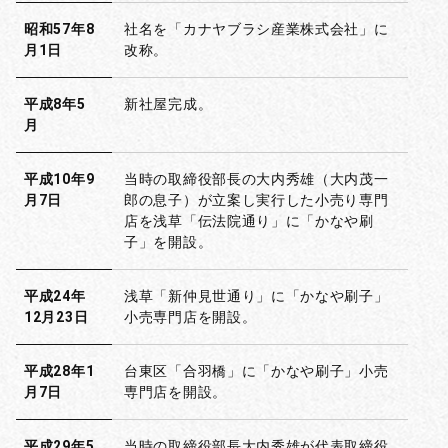
昭和57年8
社名を「カナヤブラシ産業株式会社」に
月1日
改称。
平成8年5
新社屋完成。
月
平成10年9
当時の取締役部長の大内秀雄（大内茂一
月7日
郎の息子）が立案し実行した小売り専門
店を浅草「伝法院通り」に「かなや刷
子」を開設。
平成24年
浅草「新仲見世通り」に「かなや刷子」
12月23日
小売専門店を開設。
平成28年1
台東区「合羽橋」に「かなや刷子」小売
月7日
専門店を開設。
平成29年5
当時の取締役部長大内秀雄が代表取締役