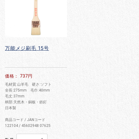
万能メジ刷毛 15号
価格： 737円
毛材質:山羊毛 硬さ:ソフト
全長:275mm 毛巾:40mm
毛丈:37mm
柄部:天然木・銅板・鉄釘
日本製
商品コード / JANコード
122104 / 45602948 07625