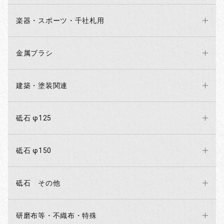
楽器・スポーツ・千社札用
金属ブラシ
建築・塗装関連
砥石 φ125
砥石 φ150
砥石 その他
研磨布等・不織布・特殊