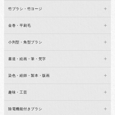
竹ブラシ・竹ヨージ
金巻・平刷毛
小判型・角型ブラシ
書道・絵画・筆・梵字
染色・経師・製本・版画
お買い物を続ける
カートへ進む
趣味・工芸
除電機能付きブラシ