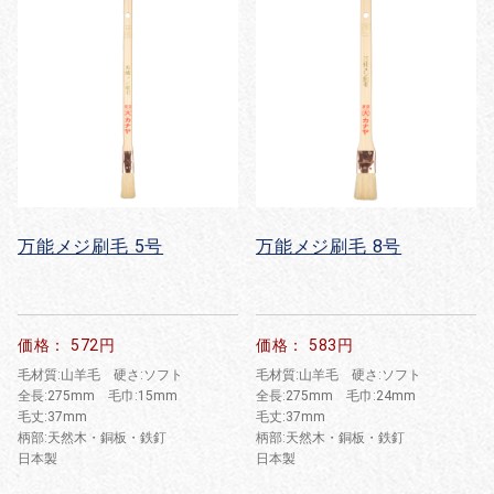
万能メジ刷毛 5号
万能メジ刷毛 8号
価格： 572円
価格： 583円
毛材質:山羊毛 硬さ:ソフト
毛材質:山羊毛 硬さ:ソフト
全長:275mm 毛巾:15mm
全長:275mm 毛巾:24mm
毛丈:37mm
毛丈:37mm
柄部:天然木・銅板・鉄釘
柄部:天然木・銅板・鉄釘
日本製
日本製