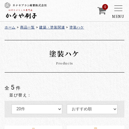
カナヤブラシ産業株式会社
0
MENU
ホーム
>
商品一覧
>
建築・塗装関連
>
塗装ハケ
塗装ハケ
Products
5
全
件
並び替え：