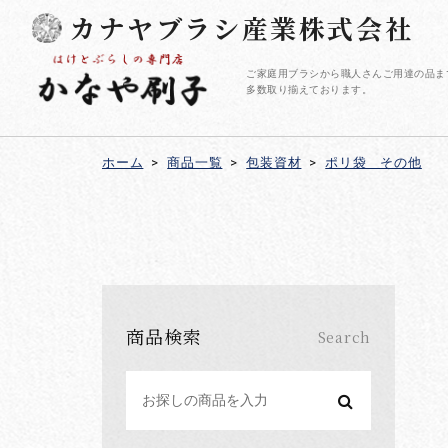
カナヤブラシ産業株式会社
ご家庭用ブラシから職人さんご用達の品ま
多数取り揃えております。
ホーム
>
商品一覧
>
包装資材
>
ポリ袋 その他
商品検索
Search