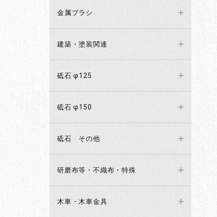
金属ブラシ
建築・塗装関連
砥石 φ125
砥石 φ150
砥石 その他
研磨布等・不織布・特殊
木車・木車金具