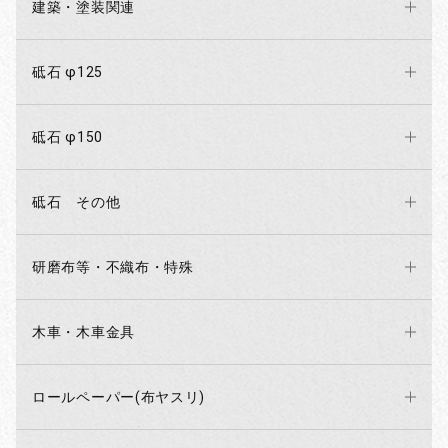
建築・塗装関連
砥石 φ125
砥石 φ150
砥石 その他
研磨布等・不織布・特殊
木車・木車金具
ロールペーパー(布ヤスリ)