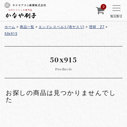
カナヤブラシ産業株式会社
0
MENU
ホーム
>
商品一覧
>
エンドレスベルト(布ヤスリ)
>
理研 Z7
>
50x915
50x915
Products
お探しの商品は見つかりませんでし
た