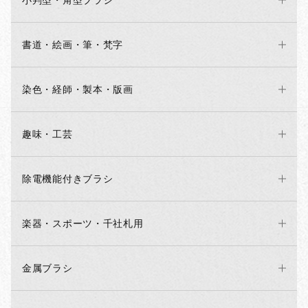
小判型・角型ブラシ
書道・絵画・筆・梵字
染色・経師・製本・版画
趣味・工芸
除電機能付きブラシ
楽器・スポーツ・千社札用
金属ブラシ