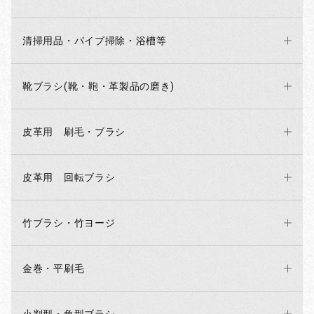
清掃用品・パイプ掃除・浴槽等
靴ブラシ(靴・鞄・革製品の磨き)
皮革用 刷毛・ブラシ
皮革用 回転ブラシ
竹ブラシ・竹ヨージ
金巻・平刷毛