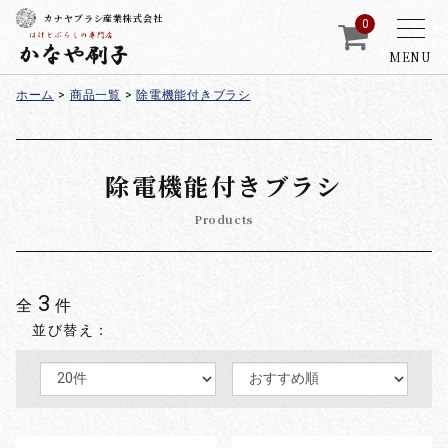
カナヤブラシ産業株式会社
0
MENU
ホーム
>
商品一覧
>
除電機能付きブラシ
除電機能付きブラシ
Products
3
全
件
並び替え：