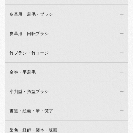
皮革用 刷毛・ブラシ
皮革用 回転ブラシ
竹ブラシ・竹ヨージ
金巻・平刷毛
小判型・角型ブラシ
書道・絵画・筆・梵字
染色・経師・製本・版画