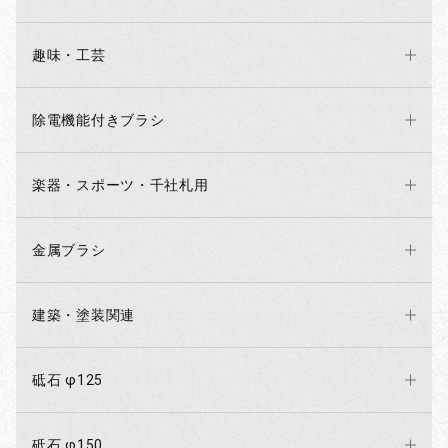
趣味・工芸
除電機能付きブラシ
楽器・スポーツ・千社札用
金属ブラシ
建築・塗装関連
砥石 φ125
お買い物を続ける
カートへ進む
砥石 φ150