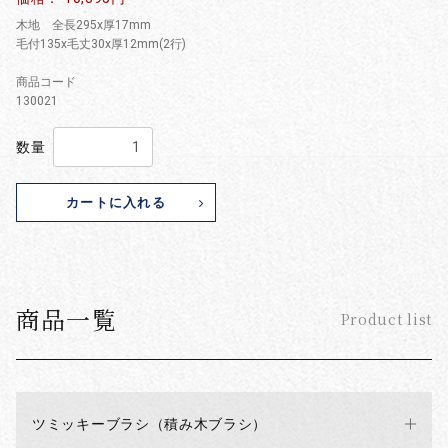
木地 全長295x厚17mm
毛付135x毛丈30x厚12mm(2行)
商品コード
130021
数量
カートに入れる
商品一覧
Product list
ツミッキーブラシ（積み木ブラシ）