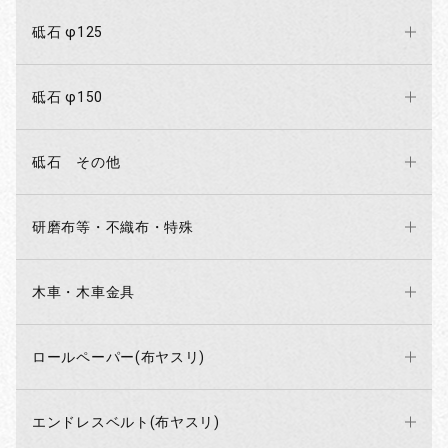
砥石 φ125
砥石 φ150
砥石 その他
研磨布等・不織布・特殊
木車・木車金具
ロールペーパー(布ヤスリ)
エンドレスベルト(布ヤスリ)