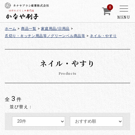
カナヤブラシ産業株式会社
0
MENU
ホーム
>
商品一覧
>
家庭用品/日用品
>
爪切り・キッチン用品等／グリーンベル商品等
>
ネイル・やすり
ネイル・やすり
Products
3
全
件
並び替え：