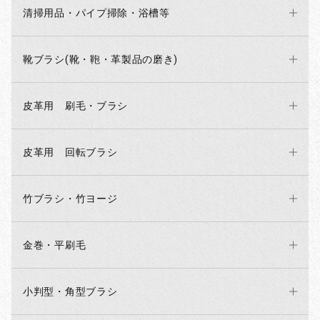
清掃用品・パイプ掃除・浴槽等
靴ブラシ(靴・鞄・革製品の磨き)
皮革用 刷毛・ブラシ
皮革用 回転ブラシ
竹ブラシ・竹ヨージ
金巻・平刷毛
小判型・角型ブラシ