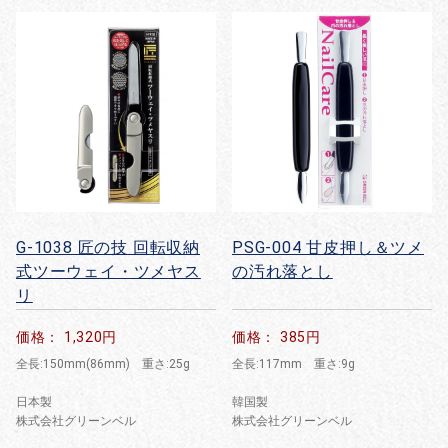
G-1038 匠の技 回転収納
PSG-004 甘皮押し＆ツメ
式ツーウェイ・ツメヤス
の汚れ落とし
リ
価格： 1,320円
価格： 385円
全長:150mm(86mm) 重さ:25g
全長:117mm 重さ:9g
日本製
韓国製
株式会社グリーンベル
株式会社グリーンベル