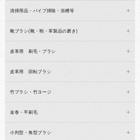
清掃用品・パイプ掃除・浴槽等
靴ブラシ(靴・鞄・革製品の磨き)
皮革用 刷毛・ブラシ
皮革用 回転ブラシ
竹ブラシ・竹ヨージ
金巻・平刷毛
小判型・角型ブラシ