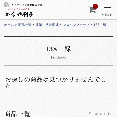
カナヤブラシ産業株式会社
0
MENU
ホーム
>
商品一覧
>
建築・塗装関連
>
マスキングテープ
>
138 緑
138 緑
Products
お探しの商品は見つかりませんでし
た
商品一覧
Product list