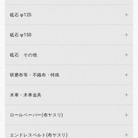
砥石 φ125
砥石 φ150
砥石 その他
研磨布等・不織布・特殊
木車・木車金具
ロールペーパー(布ヤスリ)
エンドレスベルト(布ヤスリ)