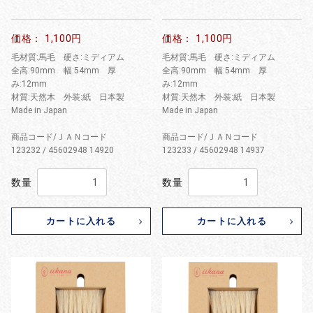
価格： 1,100円
価格： 1,100円
毛材質:馬毛 硬さ:ミディアム
毛材質:馬毛 硬さ:ミディアム
全高:90mm 幅:54mm 厚
全高:90mm 幅:54mm 厚
み:12mm
み:12mm
材質:天然木 外装:紙 日本製
材質:天然木 外装:紙 日本製
Made in Japan
Made in Japan
商品コード/ＪＡＮコード
商品コード/ＪＡＮコード
123232 / 45602948 14920
123233 / 45602948 14937
数量
数量
カートに入れる
カートに入れる