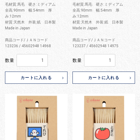
毛材質:馬毛 硬さ:ミディアム
毛材質:馬毛 硬さ:ミディアム
全高:90mm 幅:54mm 厚
全高:90mm 幅:54mm 厚
み:12mm
み:12mm
材質:天然木 外装:紙 日本製
材質:天然木 外装:紙 日本製
Made in Japan
Made in Japan
商品コード/ＪＡＮコード
商品コード/ＪＡＮコード
123236 / 45602948 14968
123237 / 45602948 14975
数量
数量
カートに入れる
カートに入れる