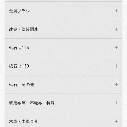
金属ブラシ
建築・塗装関連
砥石 φ125
砥石 φ150
砥石 その他
研磨布等・不織布・特殊
木車・木車金具