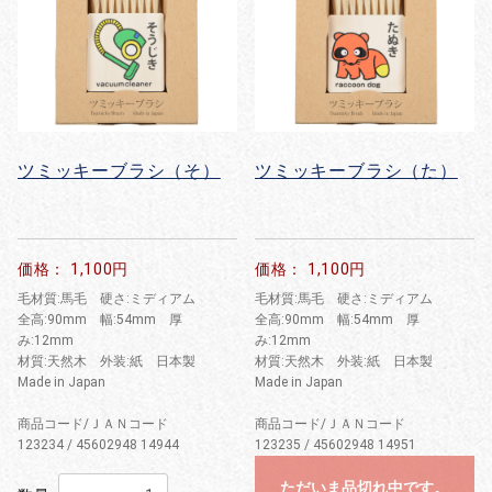
ツミッキーブラシ（そ）
ツミッキーブラシ（た）
価格： 1,100円
価格： 1,100円
毛材質:馬毛 硬さ:ミディアム
毛材質:馬毛 硬さ:ミディアム
全高:90mm 幅:54mm 厚
全高:90mm 幅:54mm 厚
み:12mm
み:12mm
材質:天然木 外装:紙 日本製
材質:天然木 外装:紙 日本製
Made in Japan
Made in Japan
商品コード/ＪＡＮコード
商品コード/ＪＡＮコード
123234 / 45602948 14944
123235 / 45602948 14951
ただいま品切れ中です。