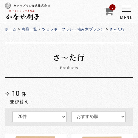
カナヤブラシ産業株式会社
0
MENU
ホーム
>
商品一覧
>
ツミッキーブラシ（積み木ブラシ）
>
さ～た行
さ～た行
Products
10
全
件
並び替え：