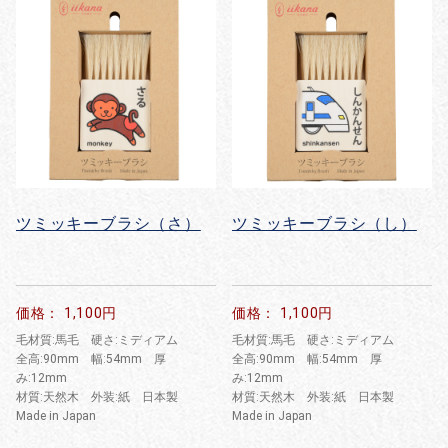
ツミッキーブラシ（さ）
ツミッキーブラシ（し）
価格： 1,100円
価格： 1,100円
毛材質:馬毛 硬さ:ミディアム
毛材質:馬毛 硬さ:ミディアム
全高:90mm 幅:54mm 厚
全高:90mm 幅:54mm 厚
み:12mm
み:12mm
材質:天然木 外装:紙 日本製
材質:天然木 外装:紙 日本製
Made in Japan
Made in Japan