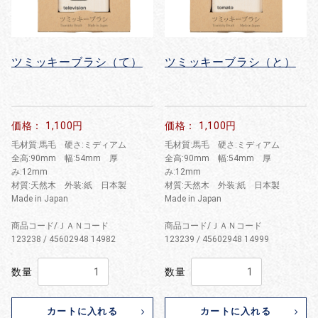
ツミッキーブラシ（て）
ツミッキーブラシ（と）
価格： 1,100円
価格： 1,100円
毛材質:馬毛 硬さ:ミディアム
毛材質:馬毛 硬さ:ミディアム
全高:90mm 幅:54mm 厚
全高:90mm 幅:54mm 厚
み:12mm
み:12mm
材質:天然木 外装:紙 日本製
材質:天然木 外装:紙 日本製
Made in Japan
Made in Japan
商品コード/ＪＡＮコード
商品コード/ＪＡＮコード
123238 / 45602948 14982
123239 / 45602948 14999
数量
数量
カートに入れる
カートに入れる