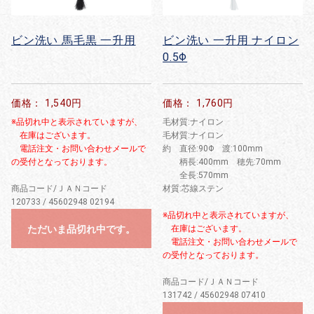
ビン洗い 馬毛黒 一升用
ビン洗い 一升用 ナイロン
0.5Φ
価格： 1,540円
価格： 1,760円
※品切れ中と表示されていますが、
毛材質:ナイロン
在庫はございます。
毛材質:ナイロン
電話注文・お問い合わせメールで
約 直径:90Φ 渡:100mm
の受付となっております。
柄長:400mm 穂先:70mm
全長:570mm
商品コード/ＪＡＮコード
材質:芯線ステン
120733 / 45602948 02194
※品切れ中と表示されていますが、
ただいま品切れ中です。
在庫はございます。
電話注文・お問い合わせメールで
の受付となっております。
商品コード/ＪＡＮコード
131742 / 45602948 07410