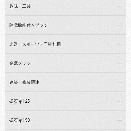
趣味・工芸
除電機能付きブラシ
楽器・スポーツ・千社札用
金属ブラシ
建築・塗装関連
砥石 φ125
砥石 φ150