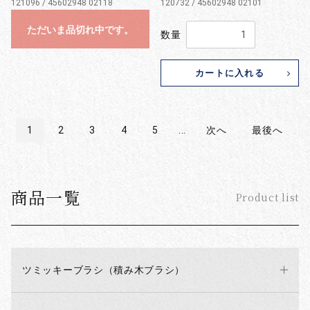
121096 / 45602948 02118
120732 / 45602948 02101
ただいま品切れ中です。
数量
カートに入れる
1
2
3
4
5
...
次へ
最後へ
商品一覧
Product list
ツミッキーブラシ（積み木ブラシ）