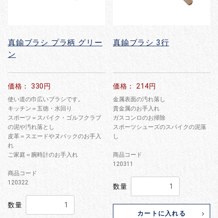
真鍮ブラシ プラ柄 グリー
真鍮ブラシ 3行
ン
価格： 330円
価格： 214円
使い道の巾広いブラシです。
金属表面の汚れ落し
キッチン＝五徳・水回り
貴金属のお手入れ
スポーツ＝スパイク・ゴルフクラブ
ガスコンロのお掃除
の泥や汚れ落とし
スポーツシューズのスパイクの泥落
皮革＝スエードやヌバックのお手入
し
れ
ご家庭＝腕時計のお手入れ
商品コード
120311
商品コード
120322
数量
数量
カートに入れる