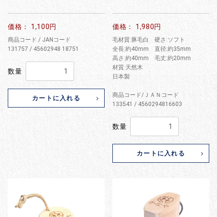
価格： 1,100円
価格： 1,980円
商品コード / JANコード
毛材質:豚毛白 硬さ:ソフト
131757 / 45602948 18751
全長:約40mm 直径:約35mm
高さ:約40mm 毛丈:約20mm
材質:天然木
数量
日本製
商品コード/ＪＡＮコード
カートに入れる
133541 / 4560294816603
数量
カートに入れる