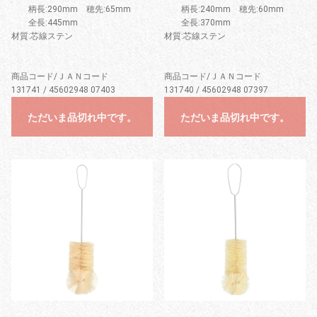
柄長:290mm 穂先:65mm
柄長:240mm 穂先:60mm
全長:445mm
全長:370mm
材質:芯線ステン
材質:芯線ステン
商品コード/ＪＡＮコード
商品コード/ＪＡＮコード
131741 / 45602948 07403
131740 / 45602948 07397
ただいま品切れ中です。
ただいま品切れ中です。
お買い物を続ける
カートへ進む