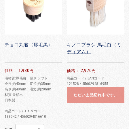
チョコ丸君〈豚毛黒〉
キノコブラシ 馬毛白（ミ
ディアム）
価格： 1,980円
価格： 2,970円
毛材質:豚毛白 硬さ:ソフト
商品コード / JANコード
全長:約40mm 直径:約35mm
121528 / 4560294816955
高さ:約40mm 毛丈:約20mm
材質:天然木
ただいま品切れ中です。
日本製
商品コード/ＪＡＮコード
133542 / 4560294816610