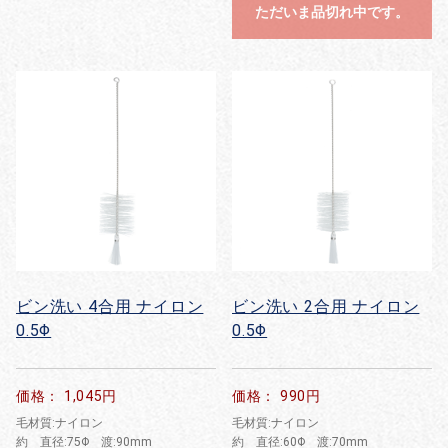
ただいま品切れ中です。
ビン洗い 4合用 ナイロン
ビン洗い 2合用 ナイロン
0.5Φ
0.5Φ
価格： 1,045円
価格： 990円
毛材質:ナイロン
毛材質:ナイロン
約 直径:75Φ 渡:90mm
約 直径:60Φ 渡:70mm