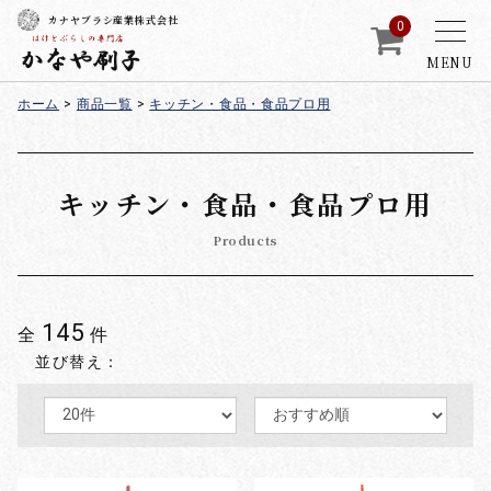
カナヤブラシ産業株式会社
0
MENU
ホーム
>
商品一覧
>
キッチン・食品・食品プロ用
キッチン・食品・食品プロ用
Products
145
全
件
並び替え：