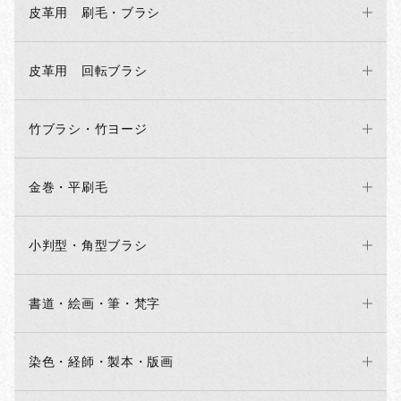
皮革用 刷毛・ブラシ
皮革用 回転ブラシ
竹ブラシ・竹ヨージ
金巻・平刷毛
小判型・角型ブラシ
書道・絵画・筆・梵字
染色・経師・製本・版画