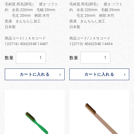
毛材質:馬毛(胴毛） 硬さ:ソフト
毛材質:馬毛(胴毛） 硬さ:ソフト
約 全長:220mm 毛幅:20mm
約 全長:220mm 毛幅:25mm
毛丈:20mm 柄部:木竹
毛丈:20mm 柄部:木竹
黒漆 きんちらし加工
黒漆 きんちらし加工
日本製
日本製
商品コード/ＪＡＮコード
商品コード/ＪＡＮコード
123718/ 45602948 14487
123719/ 45602948 14494
数量
数量
カートに入れる
カートに入れる