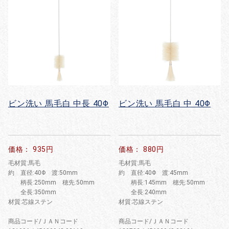
ビン洗い 馬毛白 中長 40Φ
ビン洗い 馬毛白 中 40Φ
価格： 935円
価格： 880円
毛材質:馬毛
毛材質:馬毛
約 直径:40Φ 渡:50mm
約 直径:40Φ 渡:45mm
柄長:250mm 穂先:50mm
柄長:145mm 穂先:50mm
全長:350mm
全長:240mm
材質:芯線ステン
材質:芯線ステン
商品コード/ＪＡＮコード
商品コード/ＪＡＮコード