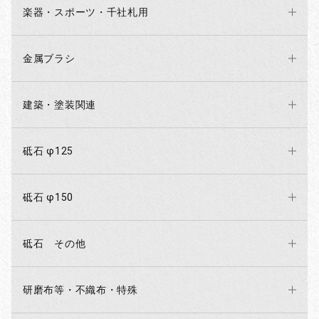
楽器・スポーツ・千社札用
金属ブラシ
建築・塗装関連
砥石 φ125
砥石 φ150
砥石 その他
研磨布等・不織布・特殊