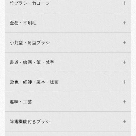
竹ブラシ・竹ヨージ
金巻・平刷毛
小判型・角型ブラシ
書道・絵画・筆・梵字
染色・経師・製本・版画
趣味・工芸
除電機能付きブラシ