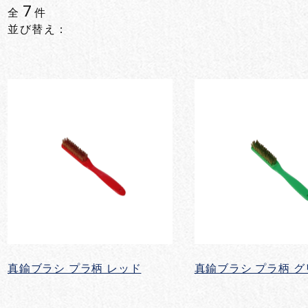
7
全
件
並び替え：
真鍮ブラシ プラ柄 レッド
真鍮ブラシ プラ柄 