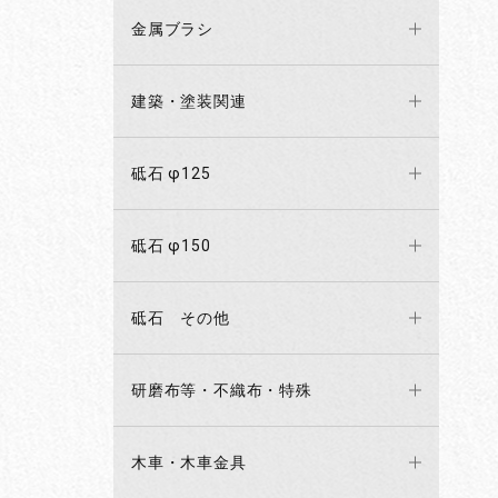
金属ブラシ
建築・塗装関連
砥石 φ125
砥石 φ150
砥石 その他
研磨布等・不織布・特殊
木車・木車金具