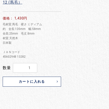
12 (馬毛）
お買い物を続ける
カートへ進む
価格： 1,430円
毛材質:馬毛 硬さ:ミディアム
約 全長:135mm 幅:58mm
全高:25mm 毛丈:8mm
材質:天然木
日本製
ＪＡＮコード
45602948 13282
数量
カートに入れる