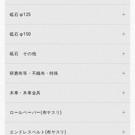
砥石 φ125
砥石 φ150
砥石 その他
研磨布等・不織布・特殊
木車・木車金具
ロールペーパー(布ヤスリ)
エンドレスベルト(布ヤスリ)