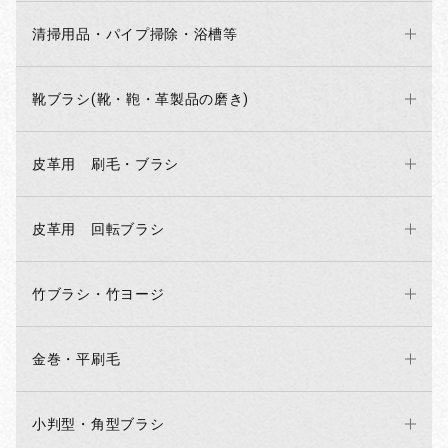
清掃用品・パイプ掃除・浴槽等
靴ブラシ(靴・鞄・革製品の磨き)
皮革用 刷毛・ブラシ
皮革用 回転ブラシ
竹ブラシ・竹ヨージ
金巻・平刷毛
小判型・角型ブラシ