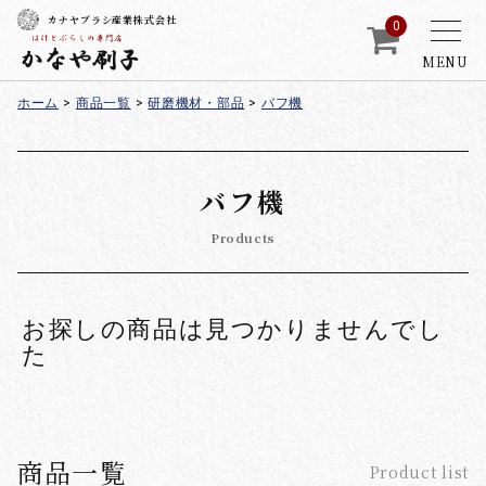
カナヤブラシ産業株式会社
0
MENU
ホーム
>
商品一覧
>
研磨機材・部品
>
バフ機
バフ機
Products
お探しの商品は見つかりませんでし
た
商品一覧
Product list