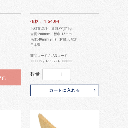
価格： 1,540円
毛材質:馬毛・化繊PP(混毛)
全長:200mm 板巾:15mm
毛丈:40mm(2行) 材質:天然木
日本製
商品コード / JANコード
131119 / 45602948 06833
数量
です。
カートに入れる