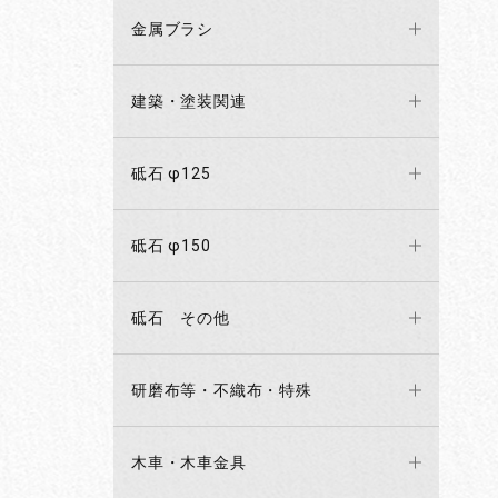
金属ブラシ
建築・塗装関連
砥石 φ125
砥石 φ150
砥石 その他
研磨布等・不織布・特殊
木車・木車金具