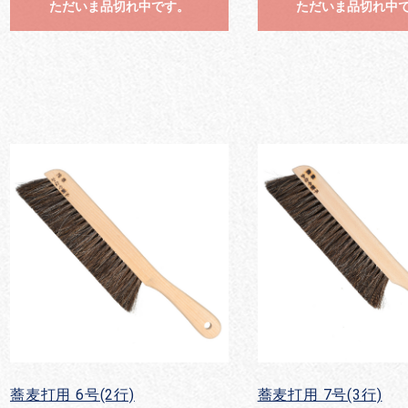
ただいま品切れ中です。
ただいま品切れ中
蕎麦打用 6号(2行)
蕎麦打用 7号(3行)