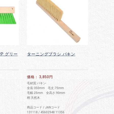
P グリー
ターニングブラシ パキン
価格： 3,850円
毛材質:パキン
全長:350mm 毛丈:75mm
毛幅:25mm 全高さ:90mm
柄:天然木
商品コード / JANコード
131118 / 45602948 11356