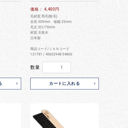
価格： 4,400円
毛材質:馬毛(軟毛)
全長:305mm 板幅:25mm
毛丈:3行/70mm
材質:天然木
日本製
商品コード/ＪＡＮコード
131781 / 45602948 04860
数量
る
カートに入れる