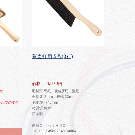
蕎麦打用 5号(3行)
価格： 4,070円
が、
毛材質:馬毛・化繊(PP) 混毛
全長:315mm 板幅:23mm
ルでの受付
毛丈:3行/40mm
材質:天然木
日本製
商品コード/ＪＡＮコード
131130 / 45602948 04884