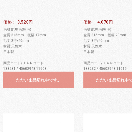
お買い物を続ける
カートへ進む
価格： 3,520円
価格： 4,070円
毛材質:馬毛(軟毛)
毛材質:馬毛(軟毛)
全長:315mm 板幅:17mm
全長:315mm 板幅:23mm
毛丈:2行/40mm
毛丈:3行/40mm
材質:天然木
材質:天然木
日本製
日本製
商品コード/ＪＡＮコード
商品コード/ＪＡＮコード
133231 / 45602948 11608
133232 / 45602948 11615
ただいま品切れ中です。
ただいま品切れ中