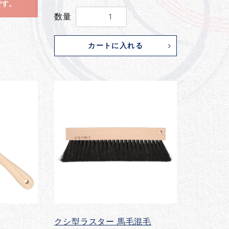
です。
数量
カートに入れる
クシ型ラスター 馬毛混毛