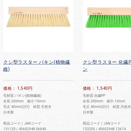
クシ型ラスター パキン(植物繊
クシ型ラスター 化繊P
維)
ン
価格： 1,540円
価格： 1,540円
毛材質:パキン(植物繊維)
毛材質:化繊PP
全長:200mm 板巾:15mm
全長:200mm 板巾:15mm
毛丈:40mm(2行) 材質:天然木
毛丈:40mm(2行) 材質:天然木
日本製
日本製
商品コード / JANコード
商品コード / JANコード
131120 / 45602948 06840
133250 / 45602948 12674