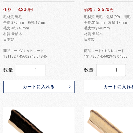
価格： 3,300円
価格： 3,520円
毛材質:馬毛
毛材質:馬毛・化繊(PP) 混毛
全長:270mm 板幅:17mm
全長:315mm 板幅:17mm
毛丈:4行/40mm
毛丈:2行/40mm
材質:天然木
材質:天然木
日本製
日本製
商品コード/ＪＡＮコード
商品コード/ＪＡＮコード
131132 / 45602948 04846
131780 / 45602948 04853
数量
数量
カートに入れる
カートに入れ