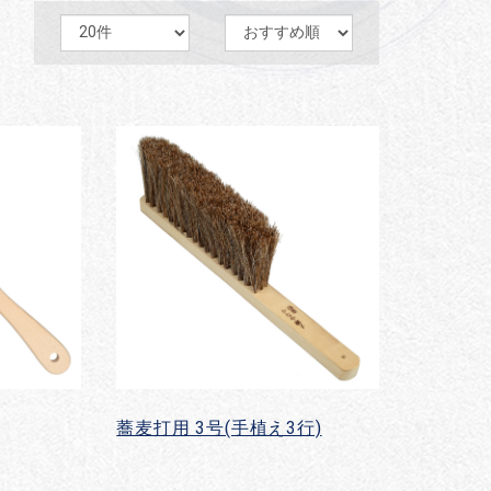
蕎麦打用 3号(手植え3行)