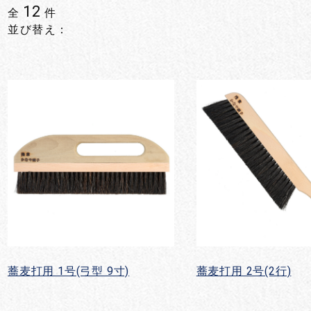
12
全
件
並び替え：
蕎麦打用 1号(弓型 9寸)
蕎麦打用 2号(2行)