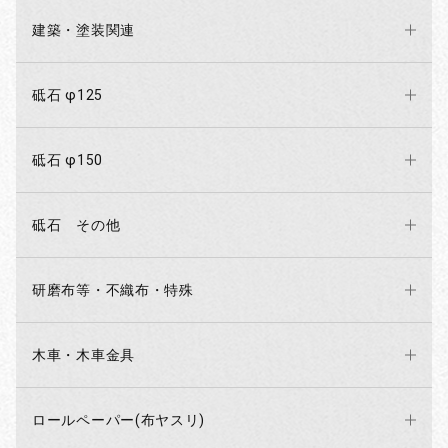
建築・塗装関連
砥石 φ125
砥石 φ150
砥石 その他
研磨布等・不織布・特殊
木車・木車金具
ロールペーパー(布ヤスリ)