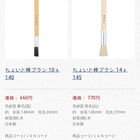
ちょいと棒ブラシ 10ｘ
ちょいと棒ブラシ 14ｘ
140
145
価格： 660円
価格： 770円
毛材質:豚毛(黒)
毛材質:馬毛(白)
約 全長:140mm 毛先:23mm
約 全長:145mm 毛先:27mm
材質(柄):木
材質(柄):木
日本製
日本製
商品コード/ＪＡＮコード
商品コード/ＪＡＮコード