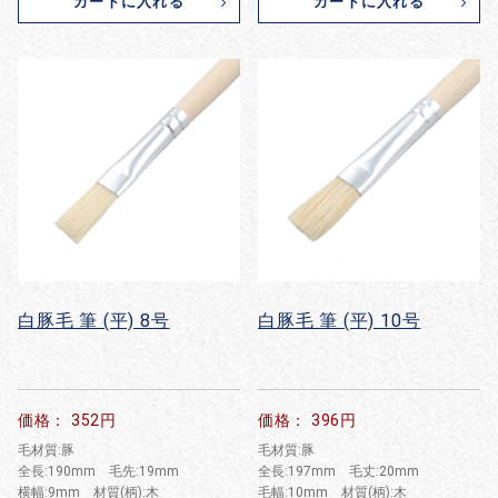
カートに入れる
カートに入れる
白豚毛 筆 (平) 8号
白豚毛 筆 (平) 10号
価格： 352円
価格： 396円
毛材質:豚
毛材質:豚
全長:190mm 毛先:19mm
全長:197mm 毛丈:20mm
横幅:9mm 材質(柄):木
毛幅:10mm 材質(柄):木