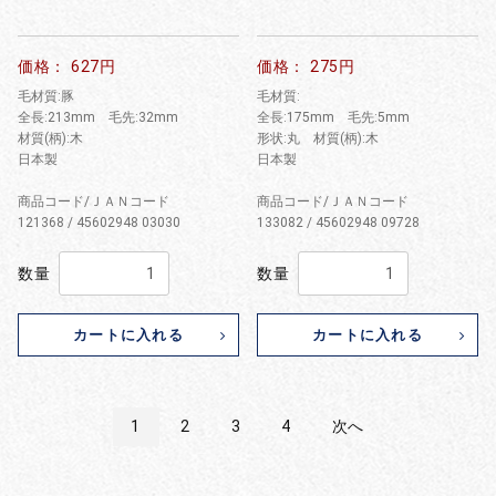
価格： 627円
価格： 275円
毛材質:豚
毛材質:
全長:213mm 毛先:32mm
全長:175mm 毛先:5mm
材質(柄):木
形状:丸 材質(柄):木
日本製
日本製
商品コード/ＪＡＮコード
商品コード/ＪＡＮコード
121368 / 45602948 03030
133082 / 45602948 09728
数量
数量
カートに入れる
カートに入れる
1
2
3
4
次へ