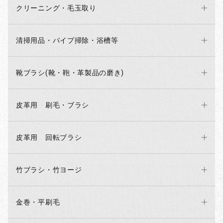
クリーニング・毛玉取り
清掃用品・パイプ掃除・浴槽等
靴ブラシ(靴・鞄・革製品の磨き)
皮革用 刷毛・ブラシ
皮革用 回転ブラシ
竹ブラシ・竹ヨージ
金巻・平刷毛