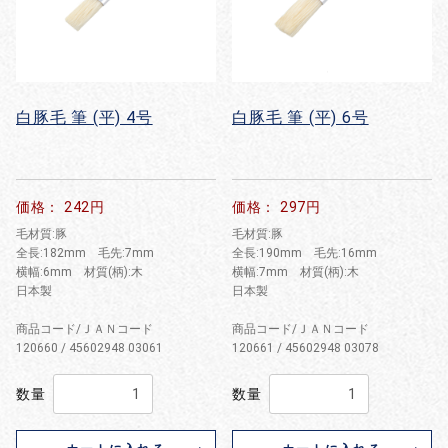
白豚毛 筆 (平) 4号
白豚毛 筆 (平) 6号
価格： 242円
価格： 297円
毛材質:豚
毛材質:豚
全長:182mm 毛先:7mm
全長:190mm 毛先:16mm
横幅:6mm 材質(柄):木
横幅:7mm 材質(柄):木
日本製
日本製
商品コード/ＪＡＮコード
商品コード/ＪＡＮコード
120660 / 45602948 03061
120661 / 45602948 03078
数量
数量