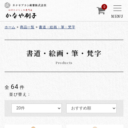
カナヤブラシ産業株式会社
0
MENU
ホーム
>
商品一覧
>
書道・絵画・筆・梵字
書道・絵画・筆・梵字
Products
64
全
件
並び替え：