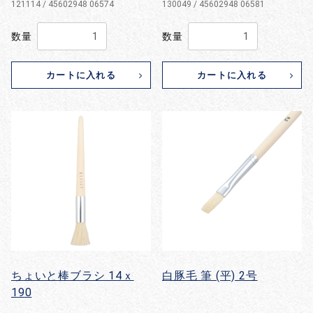
121114 / 45602948 06574
130049 / 45602948 06581
数量
数量
カートに入れる
カートに入れる
ちょいと棒ブラシ 14ｘ
白豚毛 筆 (平) 2号
190