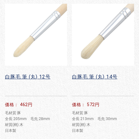
白豚毛 筆 (丸) 12号
白豚毛 筆 (丸) 14号
お買い物を続ける
カートへ進む
価格： 462円
価格： 572円
毛材質:豚
毛材質:豚
全長:205mm 毛先:28mm
全長:213mm 毛先:30mm
材質(柄):木
材質(柄):木
日本製
日本製