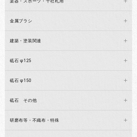
楽器・スポーツ・千社札用
金属ブラシ
建築・塗装関連
砥石 φ125
砥石 φ150
砥石 その他
研磨布等・不織布・特殊