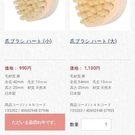
爪ブラシ ハート (小)
爪ブラシ ハート (大)
価格： 990円
価格： 1,100円
毛材質:豚
毛材質:豚
全長:40mm 毛丈:10ｍｍ
全長:54mm 毛丈:10ｍｍ
高さ:25mm 材質:天然木
高さ:25mm 材質:天然木
日本製
日本製
商品コード/ＪＡＮコード
商品コード/ＪＡＮコード
133202 / 45602948 07946
133203 / 45602948 07953
ただいま品切れ中です。
数量