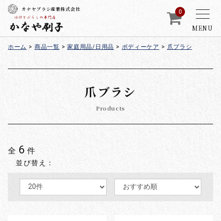
カナヤブラシ産業株式会社
0
MENU
ホーム
>
商品一覧
>
家庭用品/日用品
>
ボディーケア
>
爪ブラシ
爪ブラシ
Products
6
全
件
並び替え：