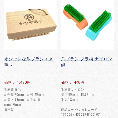
オシャレな爪ブラシ＜豚
爪ブラシ プラ柄 ナイロン
毛＞
緑
価格： 1,430円
価格： 440円
毛材質:豚毛
毛材質:ナイロン
約全長:70mm 約幅:45mm
長さ:85mm 幅:37ｍｍ
約高さ:23mm 約毛丈:８
毛丈:12mm
mm/10mm
日本製
商品コード/ＪＡＮコード
131066 / 45602948 00107