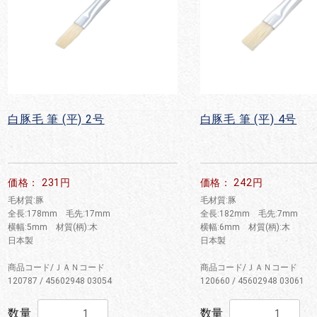
白豚毛 筆 (平) 2号
白豚毛 筆 (平) 4号
価格： 231円
価格： 242円
毛材質:豚
毛材質:豚
全長:178mm 毛先:17mm
全長:182mm 毛先:7mm
横幅:5mm 材質(柄):木
横幅:6mm 材質(柄):木
日本製
日本製
商品コード/ＪＡＮコード
商品コード/ＪＡＮコード
120787 / 45602948 03054
120660 / 45602948 03061
数量
数量