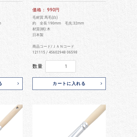
価格： 990円
毛材質:馬毛(白)
m
約 全長:190mm 毛先:32mm
材質(柄):木
日本製
商品コード/ＪＡＮコード
121115 / 45602948 06598
数量
る
カートに入れる