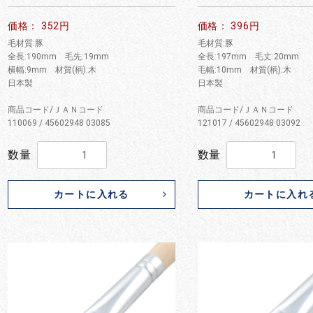
お買い物を続ける
カートへ進む
価格： 352円
価格： 396円
毛材質:豚
毛材質:豚
全長:190mm 毛先:19mm
全長:197mm 毛丈:20mm
横幅:9mm 材質(柄):木
毛幅:10mm 材質(柄):木
日本製
日本製
商品コード/ＪＡＮコード
商品コード/ＪＡＮコード
110069 / 45602948 03085
121017 / 45602948 03092
数量
数量
カートに入れる
カートに入れ