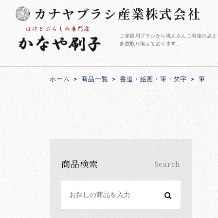
カナヤブラシ産業株式会社
ご家庭用ブラシから職人さんご用達の品ま
多数取り揃えております。
ホーム
>
商品一覧
>
書道・絵画・筆・梵字
>
筆
商品検索
Search