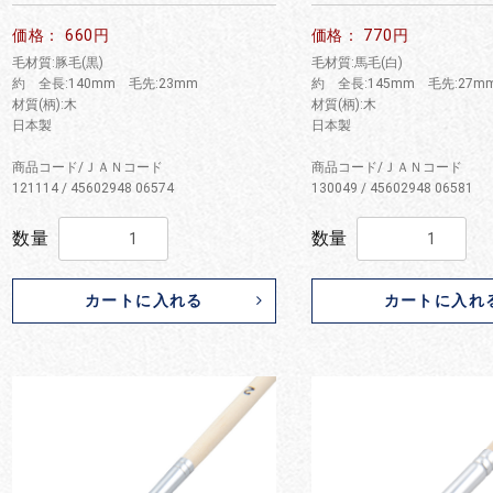
価格： 660円
価格： 770円
毛材質:豚毛(黒)
毛材質:馬毛(白)
約 全長:140mm 毛先:23mm
約 全長:145mm 毛先:27m
材質(柄):木
材質(柄):木
日本製
日本製
商品コード/ＪＡＮコード
商品コード/ＪＡＮコード
121114 / 45602948 06574
130049 / 45602948 06581
数量
数量
カートに入れる
カートに入れ