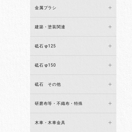
金属ブラシ
建築・塗装関連
砥石 φ125
砥石 φ150
砥石 その他
研磨布等・不織布・特殊
木車・木車金具