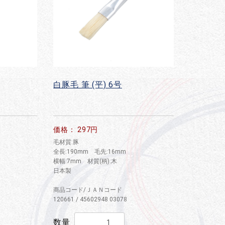
白豚毛 筆 (平) 6号
価格： 297円
毛材質:豚
全長:190mm 毛先:16mm
横幅:7mm 材質(柄):木
日本製
商品コード/ＪＡＮコード
120661 / 45602948 03078
数量