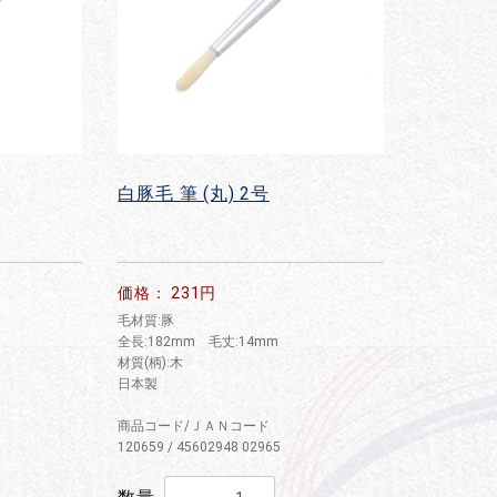
白豚毛 筆 (丸) 2号
価格： 231円
毛材質:豚
全長:182mm 毛丈:14mm
材質(柄):木
日本製
商品コード/ＪＡＮコード
120659 / 45602948 02965