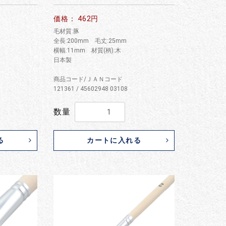
価格： 462円
毛材質:豚
全長:200mm 毛丈:25mm
横幅:11mm 材質(柄):木
日本製
商品コード/ＪＡＮコード
121361 / 45602948 03108
数量
る
カートに入れる