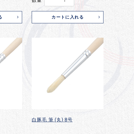
数量
る
カートに入れる
白豚毛 筆 (丸) 8号