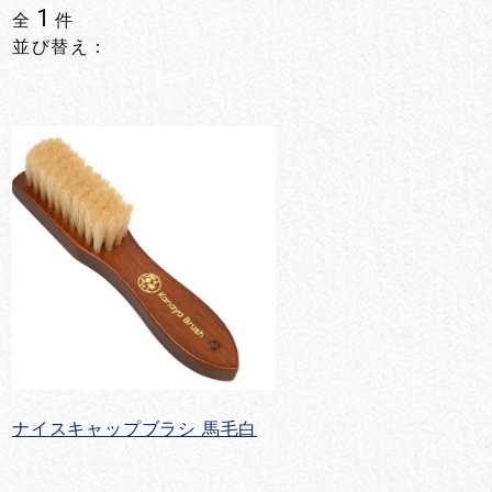
1
全
件
並び替え：
ナイスキャップブラシ 馬毛白