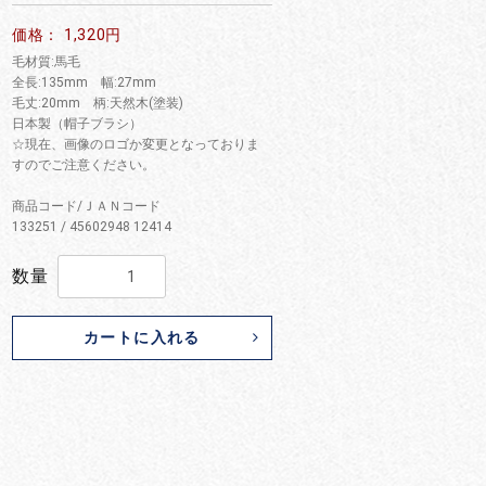
価格： 1,320円
毛材質:馬毛
全長:135mm 幅:27mm
毛丈:20mm 柄:天然木(塗装)
日本製（帽子ブラシ）
☆現在、画像のロゴか変更となっておりま
すのでご注意ください。
商品コード/ＪＡＮコード
133251 / 45602948 12414
数量
カートに入れる