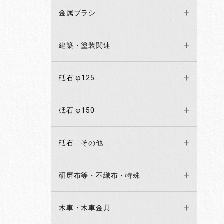
金属ブラシ
建築・塗装関連
砥石 φ125
砥石 φ150
砥石 その他
研磨布等・不織布・特殊
木車・木車金具