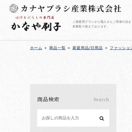
カナヤブラシ産業株式会社
ご家庭用ブラシから職人さんご用達の品ま
多数取り揃えております。
ホーム
>
商品一覧
>
家庭用品/日用品
>
ファッショ
商品検索
Search