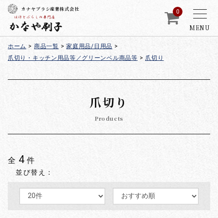
カナヤブラシ産業株式会社
0
MENU
ホーム
>
商品一覧
>
家庭用品/日用品
>
爪切り・キッチン用品等／グリーンベル商品等
>
爪切り
爪切り
Products
4
全
件
並び替え：