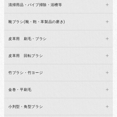
清掃用品・パイプ掃除・浴槽等
靴ブラシ(靴・鞄・革製品の磨き)
皮革用 刷毛・ブラシ
皮革用 回転ブラシ
竹ブラシ・竹ヨージ
金巻・平刷毛
小判型・角型ブラシ