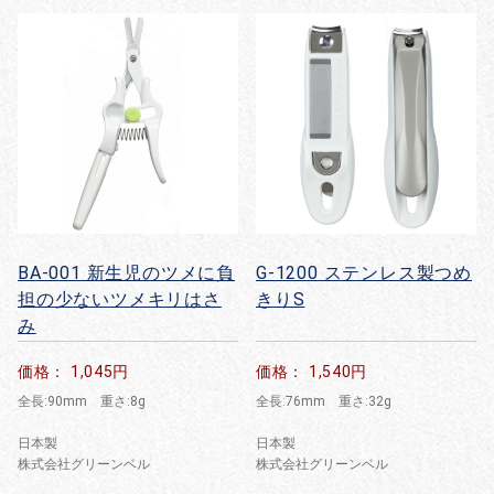
BA-001 新生児のツメに負
G-1200 ステンレス製つめ
担の少ないツメキリはさ
きりS
み
価格： 1,045円
価格： 1,540円
全長:90mm 重さ:8g
全長:76mm 重さ:32g
日本製
日本製
株式会社グリーンベル
株式会社グリーンベル