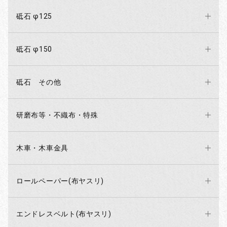
砥石 φ125
砥石 φ150
砥石 その他
研磨布等・不織布・特殊
木車・木車金具
ロールペーパー(布ヤスリ)
エンドレスベルト(布ヤスリ)