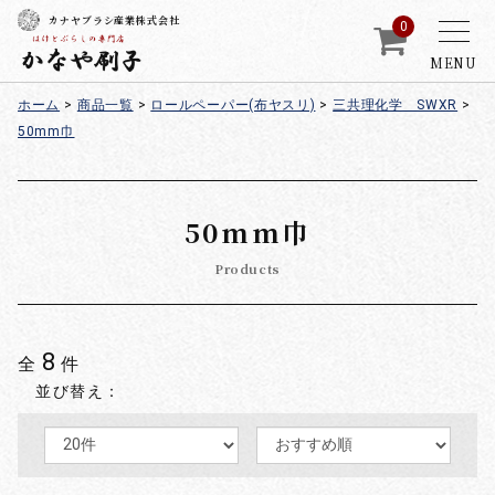
カナヤブラシ産業株式会社
0
MENU
ホーム
>
商品一覧
>
ロールペーパー(布ヤスリ)
>
三共理化学 SWXR
>
50mm巾
50mm巾
Products
8
全
件
並び替え：