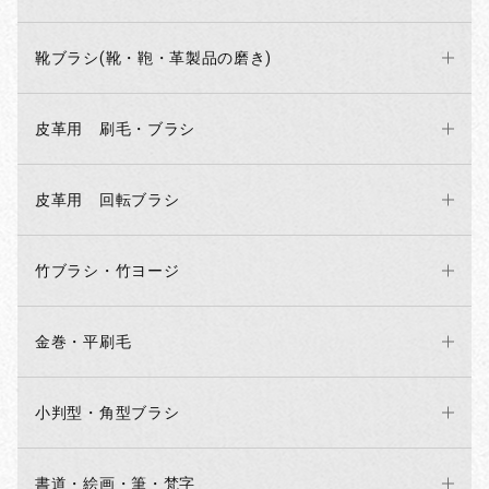
靴ブラシ(靴・鞄・革製品の磨き)
皮革用 刷毛・ブラシ
皮革用 回転ブラシ
竹ブラシ・竹ヨージ
金巻・平刷毛
小判型・角型ブラシ
お買い物を続ける
カートへ進む
書道・絵画・筆・梵字