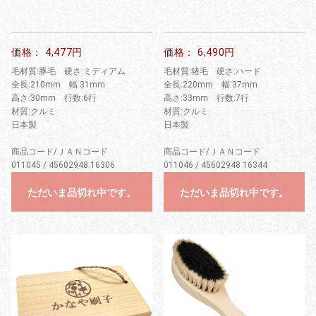
価格： 4,477円
価格： 6,490円
毛材質:豚毛 硬さ:ミディアム
毛材質:猪毛 硬さ:ハード
全長:210mm 幅:31mm
全長:220mm 幅:37mm
高さ:30mm 行数:6行
高さ:33mm 行数:7行
材質:クルミ
材質:クルミ
日本製
日本製
商品コード/ＪＡＮコード
商品コード/ＪＡＮコード
011045 / 45602948 16306
011046 / 45602948 16344
ただいま品切れ中です。
ただいま品切れ中です。