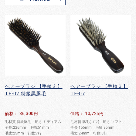
ヘアーブラシ 【手植え】
ヘアーブラシ 【手植え】
TE-02 特級黒豚毛
TE-07
価格： 36,300円
価格： 10,725円
毛材質:特級豚毛 硬さ:ミディアム
毛材質:豚毛(ゴマ) 硬さ:ソフト
全長:226mm 毛幅:51mm
全長:155mm 毛幅:35mm
毛丈:25mm 行数:7行
毛丈:24mm 行数:5行