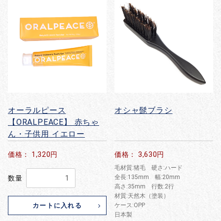
オーラルピース
オシャ髭ブラシ
【ORALPEACE】 赤ちゃ
ん・子供用 イエロー
価格： 1,320円
価格： 3,630円
毛材質:猪毛 硬さ:ハード
全長:135mm 幅:20mm
数量
高さ:35mm 行数:2行
材質:天然木（塗装）
カートに入れる
ケース:OPP
日本製