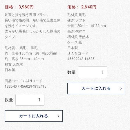
価格： 3,960円
価格： 2,640円
足裏と指を洗う専用ブラシ。
毛材質:馬毛
長い毛で指の間、短い毛で足裏全体
硬さ:ソフト
を洗うイメージです。
全長:120mm 幅:32mm
柔らかい馬毛としっかりした豚毛の
高さ:40mm
タイプ。
柄材質:天然木
ケース:紙
毛材質: 馬毛. 豚毛
日本製
約 全長:130mm 約 幅:50mm
ＪＡＮコード
約 高さ:35mm～40mm
45602948 14685
材質:天然木
日本製
数量
商品コード / JANコード
133540 / 4560294815415
カートに入れる
数量
カートに入れる