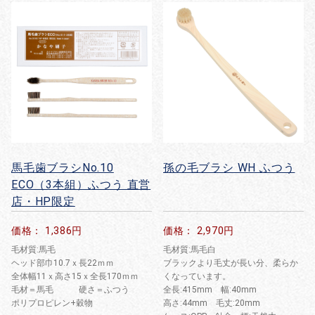
馬毛歯ブラシNo.10
孫の毛ブラシ WH ふつう
ECO（3本組）ふつう 直営
店・HP限定
価格： 1,386円
価格： 2,970円
毛材質:馬毛
毛材質:馬毛白
ヘッド部巾10.7ｘ長22ｍｍ
ブラックより毛丈が長い分、柔らか
全体幅11ｘ高さ15ｘ全長170ｍｍ
くなっています。
毛材＝馬毛 硬さ＝ふつう
全長:415mm 幅:40mm
ポリプロピレン+穀物
高さ:44mm 毛丈:20mm