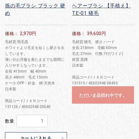
孫の毛ブラシ ブラック 硬
ヘアーブラシ 【手植え】
め
TE-01 猪毛
価格： 2,970円
価格： 39,600円
毛材質:馬毛黒
毛材質:猪毛 硬さ:ハード
ホワイトより毛丈を短くし硬さを出
全長:218mm 毛幅:60mm
しています。
毛丈:27mm 行数:7行(ワイド)
薄い分お洋服を着たままでも隙間に
材質:黒檀
入りやすくなっています。
日本製
全長:415mm 幅:40mm
高さ:44mm 毛丈:15mm
商品コード/ＪＡＮコード
ケース:OPP・針金 柄:天然木
131513 / 45602948 08493
日本製
ただいま品切れ中です。
商品コード/ＪＡＮコード
131126 / 45602948 00640
数量
カートに入れる