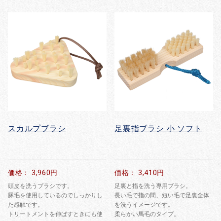
スカルプブラシ
足裏指ブラシ 小 ソフト
価格： 3,960円
価格： 3,410円
頭皮を洗うブラシです。
足裏と指を洗う専用ブラシ。
豚毛を使用しているのでしっかりし
長い毛で指の間、短い毛で足裏全体
た感触です。
を洗うイメージです。
トリートメントを伸ばすときにも使
柔らかい馬毛のタイプ。