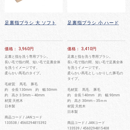
足裏指ブラシ 大 ソフト
足裏指ブラシ 小 ハード
価格： 3,960円
価格： 3,410円
足裏と指を洗う専用ブラシ。
足裏と指を洗う専用ブラシ。
長い毛で指の間、短い毛で足裏全体
長い毛で指の間、短い毛で足裏全体
を洗うイメージです。
を洗うイメージです。
柔らかい馬毛のタイプ。
柔らかい馬毛としっかりした豚毛の
タイプ。
毛材質: 馬毛. 豚毛
約 全長:130mm 約 幅:50mm
毛材質: 馬毛. 豚毛
約 高さ:3.5mm～40mm
約 全長:140mm 約 幅:90mm
材質:天然木
約 高さ:30mm～35ｍｍ
日本製
材質:天然木
日本製
商品コード / JANコード
133538 / 4560294815392
商品コード / JANコード
133539 / 4560294815408