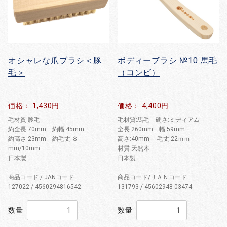
オシャレな爪ブラシ＜豚
ボディーブラシ №10 馬毛
毛＞
（コンビ）
価格： 1,430円
価格： 4,400円
毛材質:豚毛
毛材質:馬毛 硬さ:ミディアム
約全長:70mm 約幅:45mm
全長:260mm 幅:59mm
約高さ:23mm 約毛丈:８
高さ:40mm 毛丈:22ｍｍ
mm/10mm
材質:天然木
日本製
日本製
商品コード / JANコード
商品コード/ＪＡＮコード
127022 / 4560294816542
131793 / 45602948 03474
数量
数量