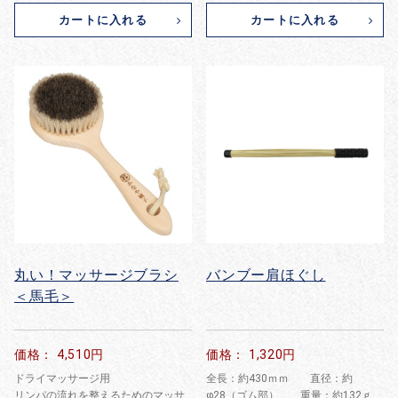
カートに入れる
カートに入れる
丸い！マッサージブラシ
バンブー肩ほぐし
＜馬毛＞
価格： 4,510円
価格： 1,320円
ドライマッサージ用
全長：約430ｍｍ 直径：約
リンパの流れを整えるためのマッサ
φ28（ゴム部） 重量：約132ｇ