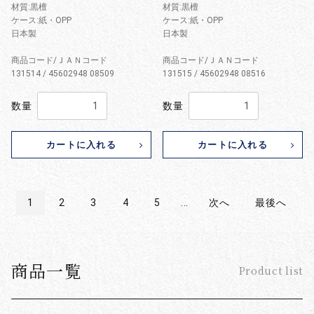
材質:黒檀
材質:黒檀
ケース:紙・OPP
ケース:紙・OPP
日本製
日本製
商品コード/ＪＡＮコード
商品コード/ＪＡＮコード
131514 / 45602948 08509
131515 / 45602948 08516
数量
数量
カートに入れる
カートに入れる
1
2
3
4
5
...
次へ
最後へ
商品一覧
Product list