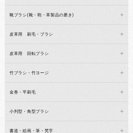
靴ブラシ(靴・鞄・革製品の磨き)
皮革用 刷毛・ブラシ
皮革用 回転ブラシ
竹ブラシ・竹ヨージ
金巻・平刷毛
小判型・角型ブラシ
書道・絵画・筆・梵字