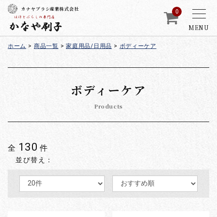
カナヤブラシ産業株式会社
0
MENU
ホーム
>
商品一覧
>
家庭用品/日用品
>
ボディーケア
ボディーケア
Products
130
全
件
並び替え：