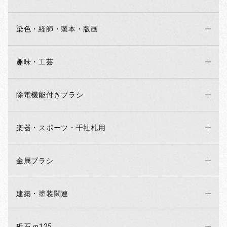
染色・経師・製本・版画
趣味・工芸
除電機能付きブラシ
楽器・スポーツ・千社札用
金属ブラシ
建築・塗装関連
砥石 φ125