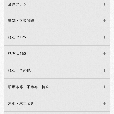
金属ブラシ
建築・塗装関連
砥石 φ125
砥石 φ150
砥石 その他
研磨布等・不織布・特殊
木車・木車金具