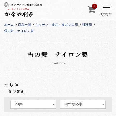
カナヤブラシ産業株式会社
0
MENU
ホーム
>
商品一覧
>
キッチン・食品・食品プロ用
>
料理用
>
雪の舞 ナイロン製
雪の舞 ナイロン製
Products
6
全
件
並び替え：