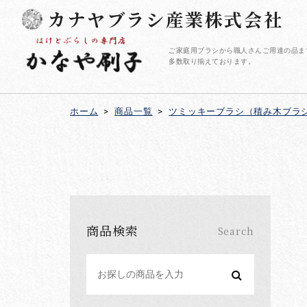
カナヤブラシ産業株式会社
ご家庭用ブラシから職人さんご用達の品ま
多数取り揃えております。
ホーム
>
商品一覧
>
ツミッキーブラシ（積み木ブラ
商品検索
Search