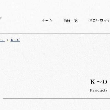
で
ホーム
商品一覧
お買い物ガ
シ）
>
Ｋ～O
Ｋ～O
Products