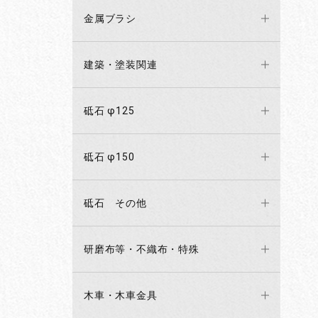
金属ブラシ
建築・塗装関連
砥石 φ125
砥石 φ150
砥石 その他
研磨布等・不織布・特殊
木車・木車金具