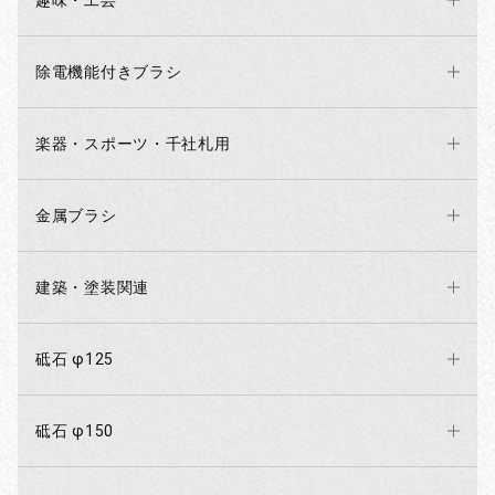
趣味・工芸
除電機能付きブラシ
楽器・スポーツ・千社札用
金属ブラシ
建築・塗装関連
砥石 φ125
砥石 φ150