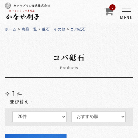
カナヤブラシ産業株式会社
0
MENU
ホーム
>
商品一覧
>
砥石 その他
>
コバ砥石
コバ砥石
Products
1
全
件
並び替え：