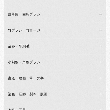
皮革用 回転ブラシ
竹ブラシ・竹ヨージ
金巻・平刷毛
小判型・角型ブラシ
書道・絵画・筆・梵字
染色・経師・製本・版画