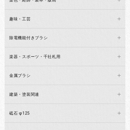
染色・経師・製本・版画
趣味・工芸
除電機能付きブラシ
楽器・スポーツ・千社札用
金属ブラシ
建築・塗装関連
砥石 φ125