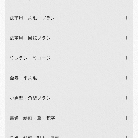
皮革用 刷毛・ブラシ
皮革用 回転ブラシ
竹ブラシ・竹ヨージ
金巻・平刷毛
小判型・角型ブラシ
書道・絵画・筆・梵字