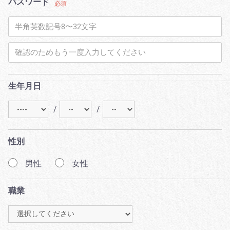
パスワード
必須
生年月日
/
/
性別
男性
女性
職業