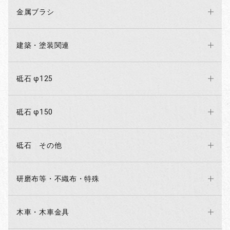
金属ブラシ
建築・塗装関連
砥石 φ125
砥石 φ150
砥石 その他
研磨布等・不織布・特殊
木車・木車金具