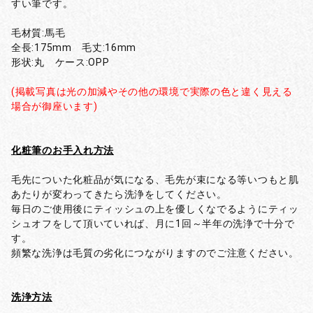
すい筆です。
毛材質:馬毛
全長:175mm 毛丈:16mm
形状:丸 ケース:OPP
(掲載写真は光の加減やその他の環境で実際の色と違く見える
場合が御座います)
化粧筆のお手入れ方法
毛先についた化粧品が気になる、毛先が束になる等いつもと肌
あたりが変わってきたら洗浄をしてください。
毎日のご使用後にティッシュの上を優しくなでるようにティッ
シュオフをして頂いていれば、月に1回～半年の洗浄で十分で
す。
頻繁な洗浄は毛質の劣化につながりますのでご注意ください。
洗浄方法