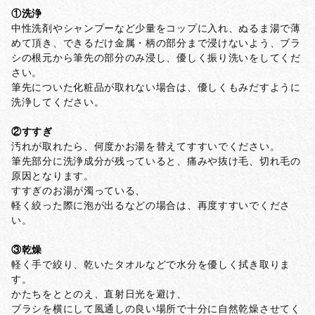
①洗浄
中性洗剤やシャンプーなど少量をコップに入れ、ぬるま湯で薄
めて頂き、できるだけ金属・柄の部分まで浸けないよう、ブラ
シの根元から筆先の部分のみ浸し、優しく振り洗いをしてくだ
さい。
筆先についた化粧品が取れない場合は、優しくもみだすように
洗浄してください。
②すすぎ
汚れが取れたら、何度かお湯を替えてすすいでください。
筆先部分に洗浄成分が残っていると、痛みや抜け毛、切れ毛の
原因となります。
すすぎのお湯が濁っている、
軽く絞った際に泡が出るなどの場合は、再度すすいでくださ
い。
③乾燥
軽く手で絞り、乾いたタオルなどで水分を優しく拭き取りま
す。
かたちをととのえ、直射日光を避け、
ブラシを横にして風通しの良い場所で十分に自然乾燥させてく