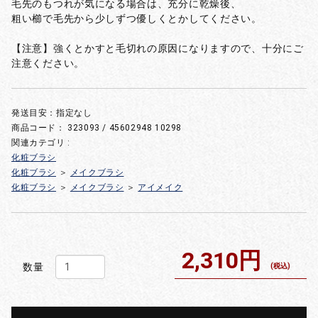
毛先のもつれが気になる場合は、充分に乾燥後、
粗い櫛で毛先から少しずつ優しくとかしてください。
【注意】強くとかすと毛切れの原因になりますので、十分にご
注意ください。
発送目安：指定なし
商品コード：
323093 / 45602948 10298
関連カテゴリ :
化粧ブラシ
化粧ブラシ
＞
メイクブラシ
化粧ブラシ
＞
メイクブラシ
＞
アイメイク
2,310円
数量
(税込)