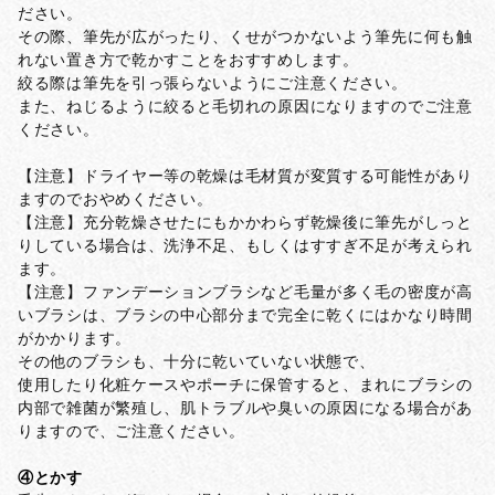
ださい。
その際、筆先が広がったり、くせがつかないよう筆先に何も触
れない置き方で乾かすことをおすすめします。
絞る際は筆先を引っ張らないようにご注意ください。
また、ねじるように絞ると毛切れの原因になりますのでご注意
ください。
【注意】ドライヤー等の乾燥は毛材質が変質する可能性があり
ますのでおやめください。
【注意】充分乾燥させたにもかかわらず乾燥後に筆先がしっと
りしている場合は、洗浄不足、もしくはすすぎ不足が考えられ
ます。
【注意】ファンデーションブラシなど毛量が多く毛の密度が高
いブラシは、ブラシの中心部分まで完全に乾くにはかなり時間
がかかります。
その他のブラシも、十分に乾いていない状態で、
使用したり化粧ケースやポーチに保管すると、まれにブラシの
内部で雑菌が繁殖し、肌トラブルや臭いの原因になる場合があ
りますので、ご注意ください。
④とかす