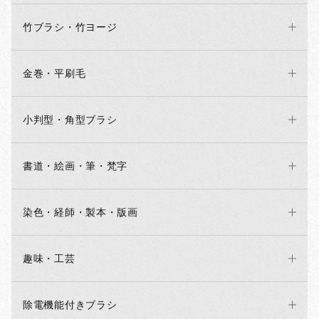
竹ブラシ・竹ヨージ
金巻・平刷毛
小判型・角型ブラシ
書道・絵画・筆・梵字
染色・経師・製本・版画
趣味・工芸
除電機能付きブラシ