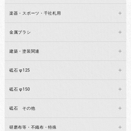
楽器・スポーツ・千社札用
金属ブラシ
建築・塗装関連
砥石 φ125
砥石 φ150
砥石 その他
研磨布等・不織布・特殊