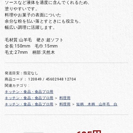
ソースなど液体を適度に含んでくれるため、
塗りやすいです。
料理やお菓子の表面についた
余分な粉を払い落とすときにも役立ち、
幅広い調理に活躍します。
毛材質:山羊毛 硬さ:超ソフト
全長:150mm 毛巾:15mm
毛丈:27mm 柄部:天然木
発送目安：指定なし
商品コード：
120849 / 45602948 12704
関連カテゴリ :
キッチン・食品・食品プロ用
キッチン・食品・食品プロ用
＞
料理用
キッチン・食品・食品プロ用
＞
料理用
＞
短柄 木柄 山羊毛 白