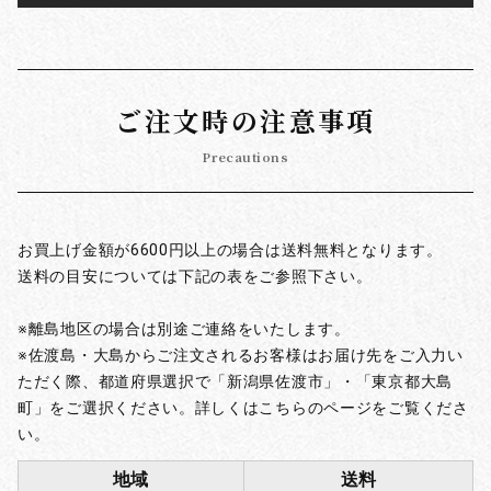
ご注文時の注意事項
Precautions
お買上げ金額が6600円以上の場合は送料無料となります。
送料の目安については下記の表をご参照下さい。
※離島地区の場合は別途ご連絡をいたします。
※佐渡島・大島からご注文されるお客様はお届け先をご入力い
ただく際、都道府県選択で「新潟県佐渡市」・「東京都大島
町」をご選択ください。詳しくはこちらのページをご覧くださ
い。
地域
送料