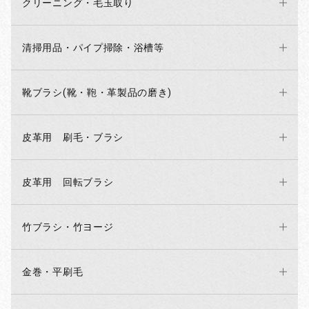
クリーニング・毛玉取り
お買い物を続ける
カートへ進む
清掃用品・パイプ掃除・浴槽等
靴ブラシ(靴・鞄・革製品の磨き)
皮革用 刷毛・ブラシ
皮革用 回転ブラシ
竹ブラシ・竹ヨージ
金巻・平刷毛