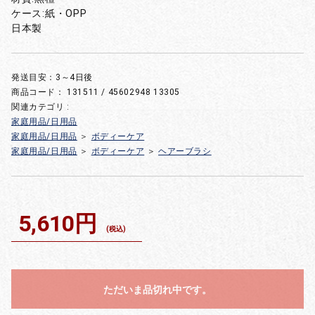
ケース:紙・OPP
日本製
発送目安：3～4日後
商品コード：
131511 / 45602948 13305
関連カテゴリ :
家庭用品/日用品
家庭用品/日用品
＞
ボディーケア
家庭用品/日用品
＞
ボディーケア
＞
ヘアーブラシ
5,610円
(税込)
ただいま品切れ中です。