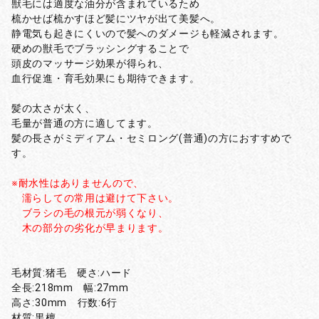
獣毛には適度な油分が含まれているため
梳かせば梳かすほど髪にツヤが出て美髪へ。
静電気も起きにくいので髪へのダメージも軽減されます。
硬めの獣毛でブラッシングすることで
頭皮のマッサージ効果が得られ、
血行促進・育毛効果にも期待できます。
髪の太さが太く、
毛量が普通の方に適してます。
髪の長さがミディアム・セミロング(普通)の方におすすめで
す。
※耐水性はありませんので、
濡らしての常用は避けて下さい。
ブラシの毛の根元が弱くなり、
木の部分の劣化が早まります。
毛材質:猪毛 硬さ:ハード
全長:218mm 幅:27mm
高さ:30mm 行数:6行
材質:黒檀