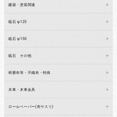
建築・塗装関連
砥石 φ125
砥石 φ150
砥石 その他
研磨布等・不織布・特殊
木車・木車金具
ロールペーパー(布ヤスリ)