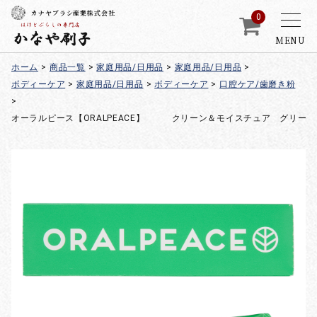
カナヤブラシ産業株式会社
0
MENU
ホーム
>
商品一覧
>
家庭用品/日用品
>
家庭用品/日用品
>
ボディーケア
>
家庭用品/日用品
>
ボディーケア
>
口腔ケア/歯磨き粉
>
オーラルピース【ORALPEACE】 クリーン＆モイスチュア グリーン