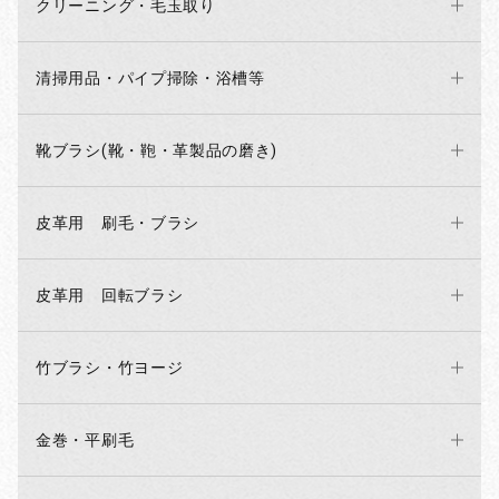
クリーニング・毛玉取り
お買い物を続ける
カートへ進む
清掃用品・パイプ掃除・浴槽等
靴ブラシ(靴・鞄・革製品の磨き)
皮革用 刷毛・ブラシ
皮革用 回転ブラシ
竹ブラシ・竹ヨージ
金巻・平刷毛