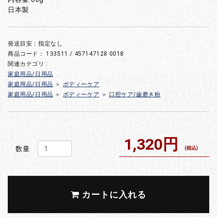
日本製
発送目安：指定なし
商品コード：
133511 / 457147128 0018
関連カテゴリ :
家庭用品/日用品
家庭用品/日用品
＞
ボディーケア
家庭用品/日用品
＞
ボディーケア
＞
口腔ケア/歯磨き粉
1,320円
数量
(税込)
カートに入れる