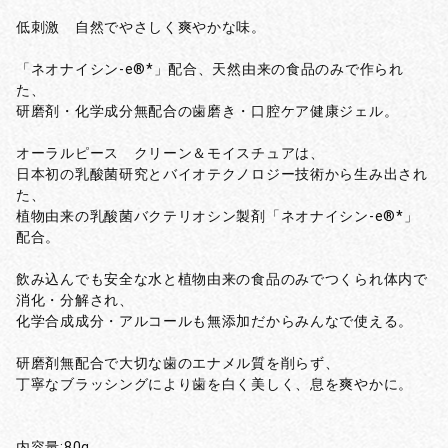
低刺激 自然でやさしく爽やかな味。
「ネオナイシン-e®*」配合、天然由来の食品のみで作られ
た、
研磨剤・化学成分無配合の歯磨き・口腔ケア健康ジェル。
オーラルピース クリーン＆モイスチュアは、
日本初の乳酸菌研究とバイオテクノロジー技術から生み出され
た、
植物由来の乳酸菌バクテリオシン製剤「ネオナイシン-e®*」
配合。
飲み込んでも安全な水と植物由来の食品のみでつくられ体内で
消化・分解され、
化学合成成分・アルコールも無添加だからみんなで使える。
研磨剤無配合で大切な歯のエナメル質を削らず、
丁寧なブラッシングにより歯を白く美しく、息を爽やかに。
内容量:80g