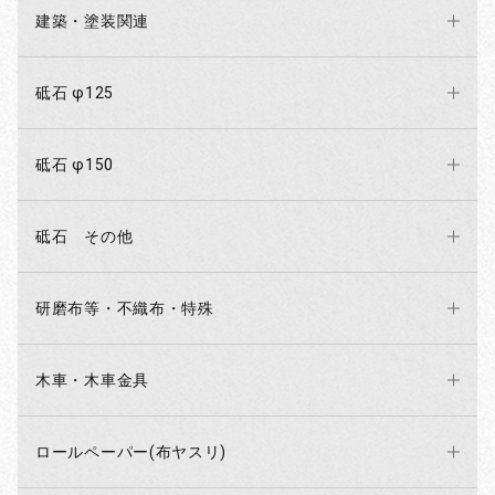
建築・塗装関連
砥石 φ125
砥石 φ150
砥石 その他
研磨布等・不織布・特殊
木車・木車金具
ロールペーパー(布ヤスリ)