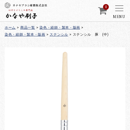
カナヤブラシ産業株式会社
0
MENU
ホーム
>
商品一覧
>
染色・経師・製本・版画
>
染色・経師・製本・版画
>
ステンシル
>
ステンシル 豚 (中)