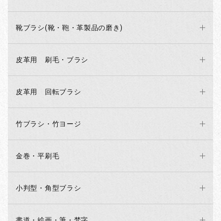
靴ブラシ(靴・鞄・革製品の磨き)
皮革用 刷毛・ブラシ
皮革用 回転ブラシ
お買い物を続ける
カートへ進む
竹ブラシ・竹ヨージ
金巻・平刷毛
小判型・角型ブラシ
書道・絵画・筆・梵字