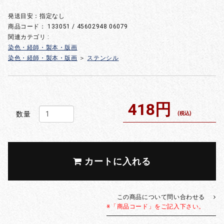
発送目安：指定なし
商品コード：
133051 / 45602948 06079
関連カテゴリ :
染色・経師・製本・版画
染色・経師・製本・版画
＞
ステンシル
418円
数量
(税込)
カートに入れる
この商品について問い合わせる
※「商品コード」をご記入下さい。