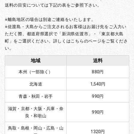
送料の目安については下記の表をご参照下さい。
※離島地区の場合は別途ご連絡をいたします。
※佐渡島・大島からご注文されるお客様はお届け先をご入力い
ただく際、都道府県選択で「新潟県佐渡市」・「東京都大島
町」をご選択ください。詳しくはこちらのページをご覧くださ
い。
地域
送料
本州（一部除く）
880円
北海道
1,540円
青森・秋田・岩手
990円
滋賀・京都・大阪・兵庫・奈
990円
良・和歌山
鳥取・島根・岡山・広島・山
1320円