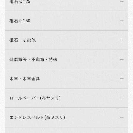
砥石 φ125
砥石 φ150
砥石 その他
研磨布等・不織布・特殊
木車・木車金具
ロールペーパー(布ヤスリ)
エンドレスベルト(布ヤスリ)