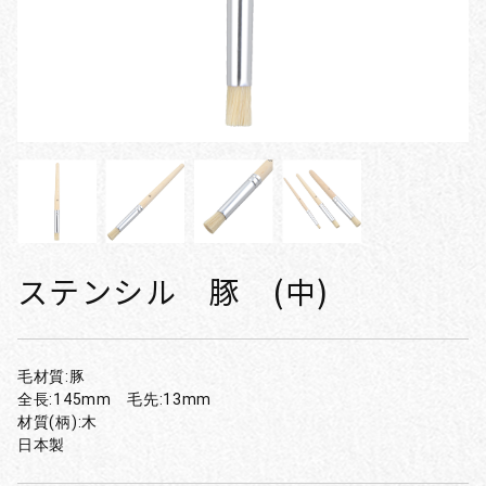
ステンシル 豚 (中)
毛材質:豚
全長:145mm 毛先:13mm
材質(柄):木
日本製