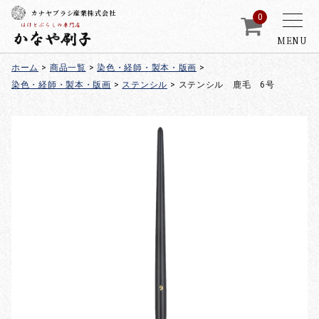
カナヤブラシ産業株式会社
0
MENU
ホーム
>
商品一覧
>
染色・経師・製本・版画
>
染色・経師・製本・版画
>
ステンシル
>
ステンシル 鹿毛 6号