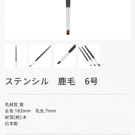
ステンシル 鹿毛 6号
毛材質:鹿
全長:182mm 毛先:7mm
材質(柄):木
日本製