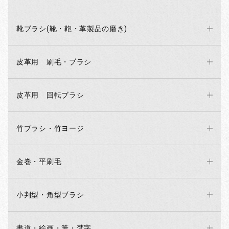
靴ブラシ(靴・鞄・革製品の磨き)
皮革用 刷毛・ブラシ
皮革用 回転ブラシ
お買い物を続ける
カートへ進む
竹ブラシ・竹ヨージ
金巻・平刷毛
小判型・角型ブラシ
書道・絵画・筆・梵字