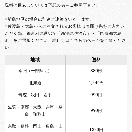
送料の目安については下記の表をご参照下さい。
※離島地区の場合は別途ご連絡をいたします。
※佐渡島・大島からご注文されるお客様はお届け先をご入力い
ただく際、都道府県選択で「新潟県佐渡市」・「東京都大島
町」をご選択ください。詳しくはこちらのページをご覧くださ
い。
地域
送料
本州（一部除く）
880円
北海道
1,540円
青森・秋田・岩手
990円
滋賀・京都・大阪・兵庫・奈
990円
良・和歌山
鳥取・島根・岡山・広島・山
1320円