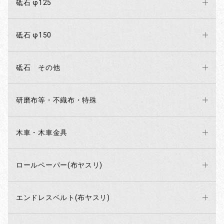
砥石 φ125
砥石 φ150
砥石 その他
研磨布等・不織布・特殊
木車・木車金具
ロールペーパー(布ヤスリ)
エンドレスベルト(布ヤスリ)