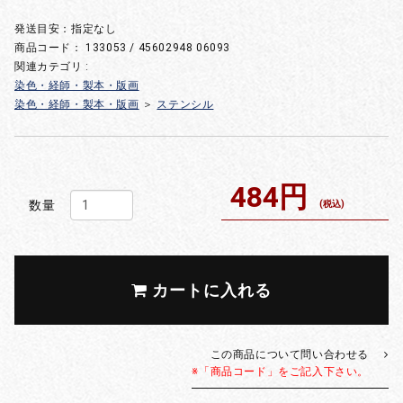
発送目安：指定なし
商品コード：
133053 / 45602948 06093
関連カテゴリ :
染色・経師・製本・版画
染色・経師・製本・版画
＞
ステンシル
484円
数量
(税込)
カートに入れる
この商品について問い合わせる
※「商品コード」をご記入下さい。