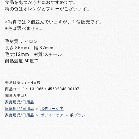
食品をあつかう方におすすめです。
柄の色はオレンジとブルーがございます。
※写真では２個並んでいますが、１個販売です。
※色は選べません。
毛材質:ナイロン
長さ:85mm 幅:37ｍｍ
毛丈:12mm 材質:スチール
耐熱温度:60度℃
発送目安：3～4日後
商品コード：
131066 / 45602948 00107
関連カテゴリ :
家庭用品/日用品
家庭用品/日用品
＞
ボディーケア
家庭用品/日用品
＞
ボディーケア
＞
爪ブラシ