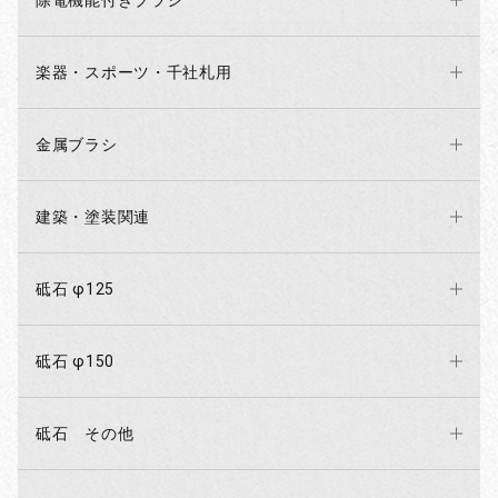
除電機能付きブラシ
楽器・スポーツ・千社札用
金属ブラシ
建築・塗装関連
砥石 φ125
砥石 φ150
砥石 その他