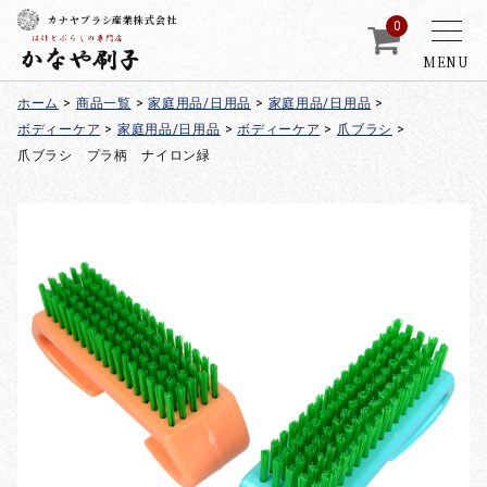
カナヤブラシ産業株式会社
0
MENU
ホーム
>
商品一覧
>
家庭用品/日用品
>
家庭用品/日用品
>
ボディーケア
>
家庭用品/日用品
>
ボディーケア
>
爪ブラシ
>
爪ブラシ プラ柄 ナイロン緑