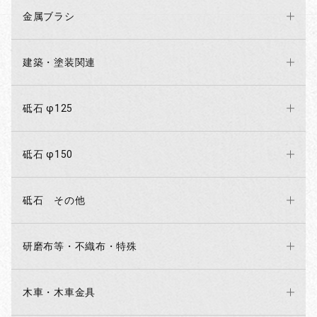
金属ブラシ
建築・塗装関連
砥石 φ125
砥石 φ150
砥石 その他
研磨布等・不織布・特殊
木車・木車金具