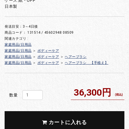
ケース:紙・OPP
日本製
発送目安：3～4日後
商品コード：
131514 / 45602948 08509
関連カテゴリ :
家庭用品/日用品
家庭用品/日用品
＞
ボディーケア
家庭用品/日用品
＞
ボディーケア
＞
ヘアーブラシ
家庭用品/日用品
＞
ボディーケア
＞
ヘアーブラシ 【手植え】
36,300円
数量
(税込)
カートに入れる