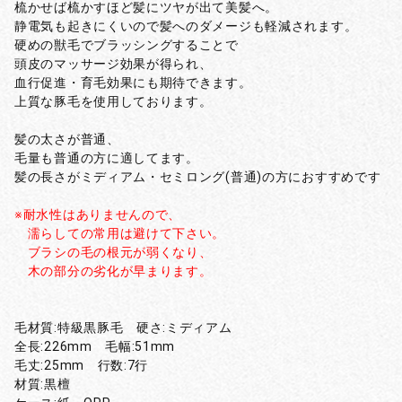
梳かせば梳かすほど髪にツヤが出て美髪へ。
静電気も起きにくいので髪へのダメージも軽減されます。
硬めの獣毛でブラッシングすることで
頭皮のマッサージ効果が得られ、
血行促進・育毛効果にも期待できます。
上質な豚毛を使用しております。
髪の太さが普通、
毛量も普通の方に適してます。
髪の長さがミディアム・セミロング(普通)の方におすすめです
※耐水性はありませんので、
濡らしての常用は避けて下さい。
ブラシの毛の根元が弱くなり、
木の部分の劣化が早まります。
毛材質:特級黒豚毛 硬さ:ミディアム
全長:226mm 毛幅:51mm
毛丈:25mm 行数:7行
材質:黒檀