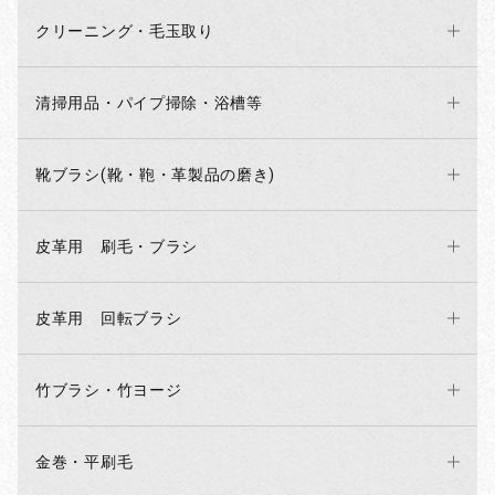
クリーニング・毛玉取り
お買い物を続ける
カートへ進む
清掃用品・パイプ掃除・浴槽等
靴ブラシ(靴・鞄・革製品の磨き)
皮革用 刷毛・ブラシ
皮革用 回転ブラシ
竹ブラシ・竹ヨージ
金巻・平刷毛