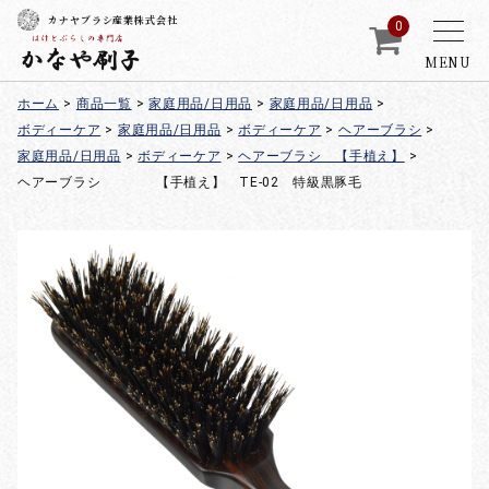
カナヤブラシ産業株式会社
0
MENU
ホーム
>
商品一覧
>
家庭用品/日用品
>
家庭用品/日用品
>
ボディーケア
>
家庭用品/日用品
>
ボディーケア
>
ヘアーブラシ
>
家庭用品/日用品
>
ボディーケア
>
ヘアーブラシ 【手植え】
>
ヘアーブラシ 【手植え】 TE-02 特級黒豚毛