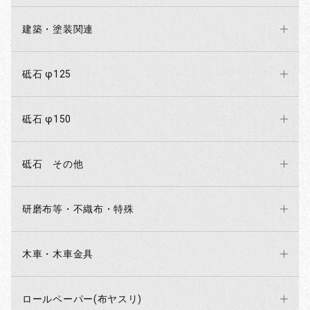
建築・塗装関連
砥石 φ125
砥石 φ150
砥石 その他
研磨布等・不織布・特殊
木車・木車金具
ロールペーパー(布ヤスリ)