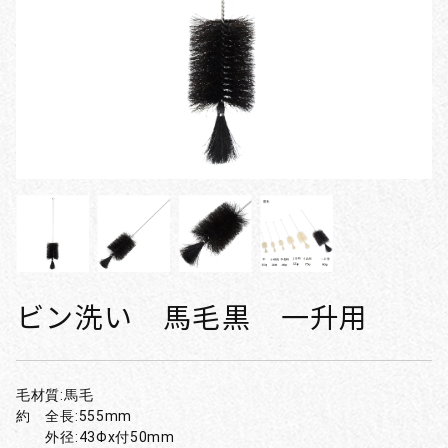
ビン洗い 馬毛黒 一升用
毛材質:馬毛
約 全長:555mm
外径:43Φx付50mm