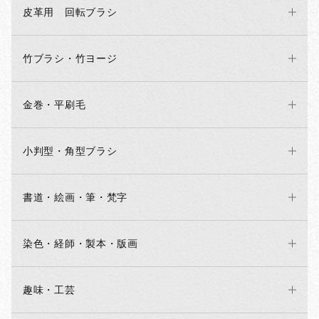
皮革用 回転ブラシ
竹ブラシ・竹ヨージ
金巻・平刷毛
小判型・角型ブラシ
書道・絵画・筆・梵字
染色・経師・製本・版画
趣味・工芸