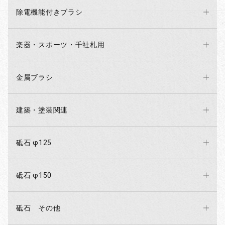
除電機能付きブラシ
楽器・スポーツ・千社札用
金属ブラシ
建築・塗装関連
砥石 φ125
砥石 φ150
砥石 その他