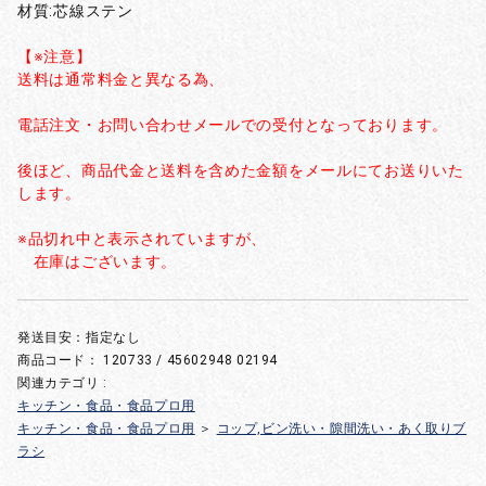
材質:芯線ステン
【※注意】
送料は通常料金と異なる為、
電話注文・お問い合わせメールでの受付となっております。
後ほど、商品代金と送料を含めた金額をメールにてお送りいた
します。
※品切れ中と表示されていますが、
在庫はございます。
発送目安：指定なし
商品コード：
120733 / 45602948 02194
関連カテゴリ :
キッチン・食品・食品プロ用
キッチン・食品・食品プロ用
＞
コップ,ビン洗い・隙間洗い・あく取りブ
ラシ