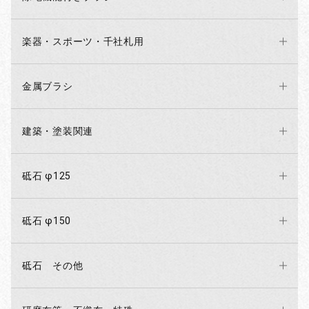
楽器・スポーツ・千社札用
金属ブラシ
建築・塗装関連
砥石 φ125
砥石 φ150
砥石 その他