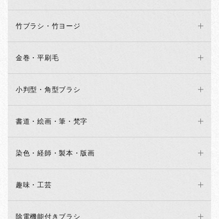
竹ブラシ・竹ヨージ
金巻・平刷毛
小判型・角型ブラシ
書道・絵画・筆・梵字
染色・経師・製本・版画
趣味・工芸
除電機能付きブラシ