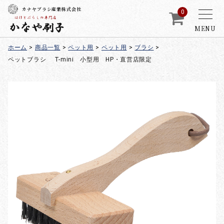
カナヤブラシ産業株式会社
0
MENU
ホーム
>
商品一覧
>
ペット用
>
ペット用
>
ブラシ
>
ペットブラシ T-mini 小型用 HP・直営店限定