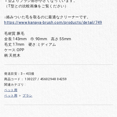
Ｔ型よりブラシ部か小さくなっています。
（T型との比較画像をご覧ください）
↓絡みついた毛を取るのに最適なクリーナーです。
https://www.kanaya-brush.com/products/detail/749
毛材質:豚毛
全長:143mm 巾:90mm 高さ:55mm
毛丈:17mm 硬さ:ミディアム
ケース:OPP
柄:天然木
発送目安：3～4日後
商品コード：
130227 / 45602948 04259
関連カテゴリ :
ペット用
ペット用
＞
ブラシ