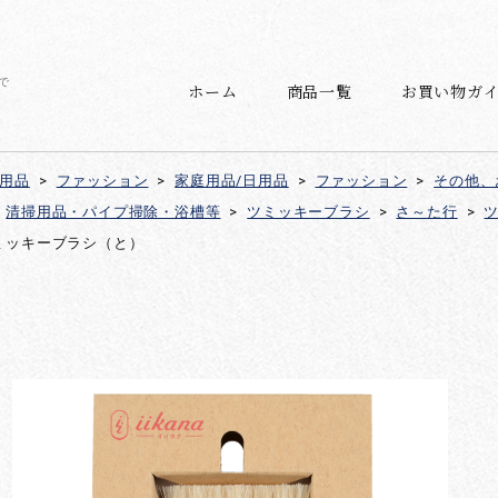
で
ホーム
商品一覧
お買い物ガ
日用品
>
ファッション
>
家庭用品/日用品
>
ファッション
>
その他、
清掃用品・パイプ掃除・浴槽等
>
ツミッキーブラシ
>
さ～た行
>
ミッキーブラシ（と）