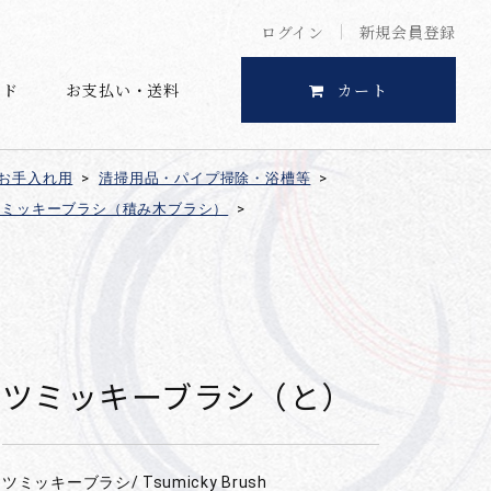
ログイン
新規会員登録
イド
お支払い・送料
カート
お手入れ用
>
清掃用品・パイプ掃除・浴槽等
>
ツミッキーブラシ（積み木ブラシ）
>
ツミッキーブラシ（と）
ツミッキーブラシ/ Tsumicky Brush