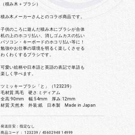
（積み木＋ブラシ）
積み木メーカーさんとのコラボ商品です。
子供のころに遊んだ積み木にブラシが合体
机の上のホコリ払い、消しゴムカスの払い
パソコン・キーボードのホコリ払い等に！
勉強やお仕事の環境を明るく楽しくさせる
わくわくするブラシです。
可愛い絵柄や日本語と英語の表記で単語も
楽しく学べます。
ツミッキーブラシ「と」（123239）
毛材質:馬毛 硬さ:ミディアム
全高:90mm 幅:54mm 厚み:12mm
材質:天然木 外装:紙 日本製 Made in Japan
発送目安：指定なし
商品コード：
123239 / 45602948 14999