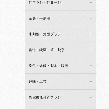
竹ブラシ・竹ヨージ
金巻・平刷毛
小判型・角型ブラシ
書道・絵画・筆・梵字
染色・経師・製本・版画
趣味・工芸
除電機能付きブラシ