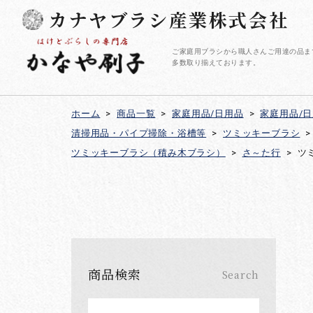
カナヤブラシ産業株式会社
ご家庭用ブラシから職人さんご用達の品ま
多数取り揃えております。
ホーム
>
商品一覧
>
家庭用品/日用品
>
家庭用品/
清掃用品・パイプ掃除・浴槽等
>
ツミッキーブラシ
>
ツミッキーブラシ（積み木ブラシ）
>
さ～た行
>
ツ
商品検索
Search