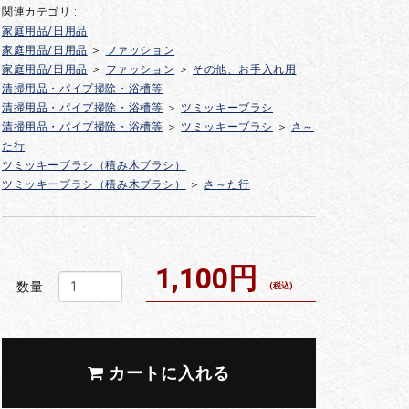
関連カテゴリ :
家庭用品/日用品
家庭用品/日用品
＞
ファッション
家庭用品/日用品
＞
ファッション
＞
その他、お手入れ用
清掃用品・パイプ掃除・浴槽等
清掃用品・パイプ掃除・浴槽等
＞
ツミッキーブラシ
清掃用品・パイプ掃除・浴槽等
＞
ツミッキーブラシ
＞
さ～
た行
ツミッキーブラシ（積み木ブラシ）
ツミッキーブラシ（積み木ブラシ）
＞
さ～た行
1,100円
数量
(税込)
カートに入れる