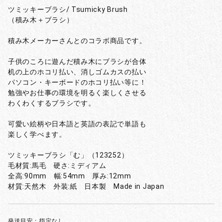
ツミッキーブラシ/ Tsumicky Brush
（積み木＋ブラシ）
積み木メーカーさんとのコラボ商品です。
子供のころに遊んだ積み木にブラシが合体
机の上のホコリ払い、消しゴムカスの払い
パソコン・キーボードのホコリ払い等に！
勉強やお仕事の環境を明るく楽しくさせる
わくわくするブラシです。
可愛い絵柄や日本語と英語の表記で単語も
楽しく学べます。
ツミッキーブラシ「む」（123252）
毛材質:馬毛 硬さ:ミディアム
全高:90mm 幅:54mm 厚み:12mm
材質:天然木 外装:紙 日本製 Made in Japan
発送目安：指定なし