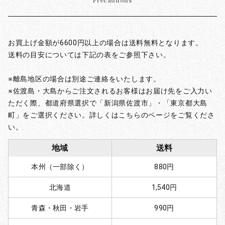
Precautions
お買上げ金額が6600円以上の場合は送料無料となります。
送料の目安については下記の表をご参照下さい。
※離島地区の場合は別途ご連絡をいたします。
※佐渡島・大島からご注文されるお客様はお届け先をご入力い
ただく際、都道府県選択で「新潟県佐渡市」・「東京都大島
町」をご選択ください。詳しくはこちらのページをご覧くださ
い。
地域
送料
本州（一部除く）
880円
北海道
1,540円
青森・秋田・岩手
990円