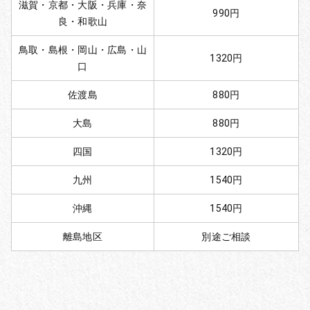
滋賀・京都・大阪・兵庫・奈
990円
良・和歌山
鳥取・島根・岡山・広島・山
1320円
口
佐渡島
880円
大島
880円
四国
1320円
九州
1540円
沖縄
1540円
離島地区
別途ご相談