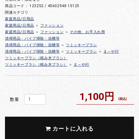
商品コード：
123252 / 45602948 15125
関連カテゴリ :
家庭用品/日用品
家庭用品/日用品
＞
ファッション
家庭用品/日用品
＞
ファッション
＞
その他、お手入れ用
清掃用品・パイプ掃除・浴槽等
清掃用品・パイプ掃除・浴槽等
＞
ツミッキーブラシ
清掃用品・パイプ掃除・浴槽等
＞
ツミッキーブラシ
＞
ま～や行
ツミッキーブラシ（積み木ブラシ）
ツミッキーブラシ（積み木ブラシ）
＞
ま～や行
1,100円
数量
(税込)
カートに入れる