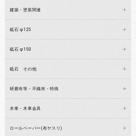
建築・塗装関連
砥石 φ125
砥石 φ150
砥石 その他
研磨布等・不織布・特殊
木車・木車金具
ロールペーパー(布ヤスリ)