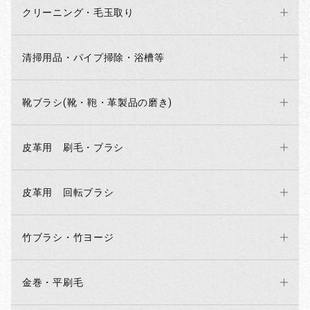
クリーニング・毛玉取り
お買い物を続ける
カートへ進む
清掃用品・パイプ掃除・浴槽等
靴ブラシ(靴・鞄・革製品の磨き)
皮革用 刷毛・ブラシ
皮革用 回転ブラシ
竹ブラシ・竹ヨージ
金巻・平刷毛