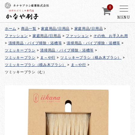
カナヤブラシ産業株式会社
0
MENU
ホーム
>
商品一覧
>
家庭用品/日用品
>
家庭用品/日用品
>
ファッション
>
家庭用品/日用品
>
ファッション
>
その他、お手入れ用
>
清掃用品・パイプ掃除・浴槽等
>
清掃用品・パイプ掃除・浴槽等
>
ツミッキーブラシ
>
清掃用品・パイプ掃除・浴槽等
>
ツミッキーブラシ
>
ま～や行
>
ツミッキーブラシ（積み木ブラシ）
>
ツミッキーブラシ（積み木ブラシ）
>
ま～や行
>
ツミッキーブラシ（む）