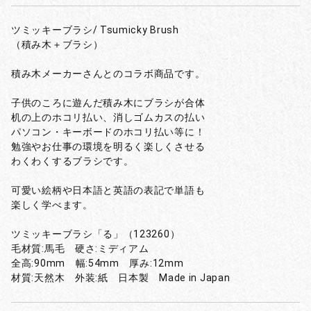
ツミッキーブラシ/ Tsumicky Brush
（積み木＋ブラシ）
積み木メーカーさんとのコラボ商品です。
子供のころに遊んだ積み木にブラシが合体
机の上のホコリ払い、消しゴムカスの払い
パソコン・キーボードのホコリ払い等に！
勉強やお仕事の環境を明るく楽しくさせる
わくわくするブラシです。
可愛い絵柄や日本語と英語の表記で単語も
楽しく学べます。
ツミッキーブラシ「る」（123260）
毛材質:馬毛 硬さ:ミディアム
全高:90mm 幅:54mm 厚み:12mm
材質:天然木 外装:紙 日本製 Made in Japan