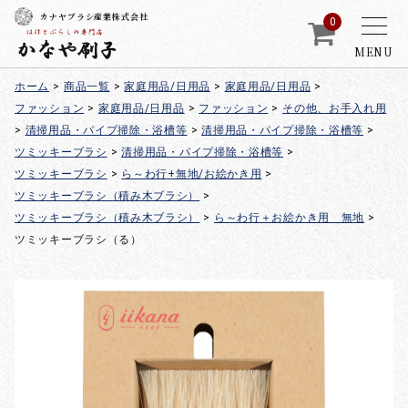
カナヤブラシ産業株式会社
0
MENU
ホーム
>
商品一覧
>
家庭用品/日用品
>
家庭用品/日用品
>
ファッション
>
家庭用品/日用品
>
ファッション
>
その他、お手入れ用
>
清掃用品・パイプ掃除・浴槽等
>
清掃用品・パイプ掃除・浴槽等
>
ツミッキーブラシ
>
清掃用品・パイプ掃除・浴槽等
>
ツミッキーブラシ
>
ら～わ行+無地/お絵かき用
>
ツミッキーブラシ（積み木ブラシ）
>
ツミッキーブラシ（積み木ブラシ）
>
ら～わ行＋お絵かき用 無地
>
ツミッキーブラシ（る）