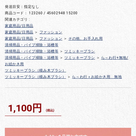
発送目安：指定なし
商品コード：
123260 / 45602948 15200
関連カテゴリ :
家庭用品/日用品
家庭用品/日用品
＞
ファッション
家庭用品/日用品
＞
ファッション
＞
その他、お手入れ用
清掃用品・パイプ掃除・浴槽等
清掃用品・パイプ掃除・浴槽等
＞
ツミッキーブラシ
清掃用品・パイプ掃除・浴槽等
＞
ツミッキーブラシ
＞
ら～わ行+無地/
お絵かき用
ツミッキーブラシ（積み木ブラシ）
ツミッキーブラシ（積み木ブラシ）
＞
ら～わ行＋お絵かき用 無地
1,100円
(税込)