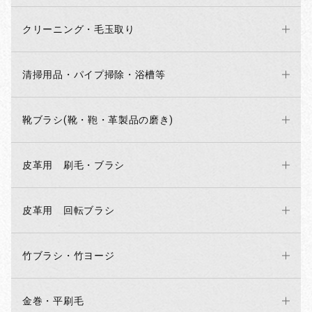
クリーニング・毛玉取り
お買い物を続ける
カートへ進む
清掃用品・パイプ掃除・浴槽等
靴ブラシ(靴・鞄・革製品の磨き)
皮革用 刷毛・ブラシ
皮革用 回転ブラシ
竹ブラシ・竹ヨージ
金巻・平刷毛