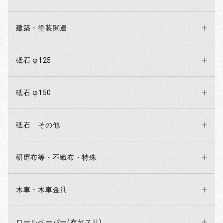
建築・塗装関連
砥石 φ125
砥石 φ150
砥石 その他
研磨布等・不織布・特殊
木車・木車金具
ロールペーパー(布ヤスリ)