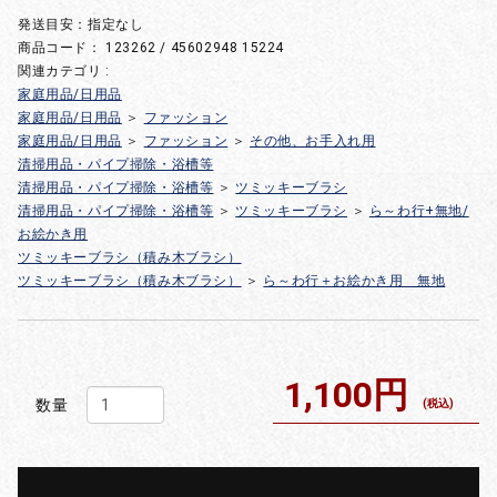
発送目安：指定なし
商品コード：
123262 / 45602948 15224
関連カテゴリ :
家庭用品/日用品
家庭用品/日用品
＞
ファッション
家庭用品/日用品
＞
ファッション
＞
その他、お手入れ用
清掃用品・パイプ掃除・浴槽等
清掃用品・パイプ掃除・浴槽等
＞
ツミッキーブラシ
清掃用品・パイプ掃除・浴槽等
＞
ツミッキーブラシ
＞
ら～わ行+無地/
お絵かき用
ツミッキーブラシ（積み木ブラシ）
ツミッキーブラシ（積み木ブラシ）
＞
ら～わ行＋お絵かき用 無地
1,100円
数量
(税込)