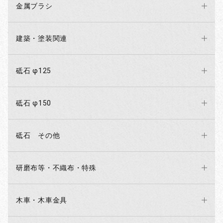
金属ブラシ
建築・塗装関連
砥石 φ125
砥石 φ150
砥石 その他
研磨布等・不織布・特殊
木車・木車金具