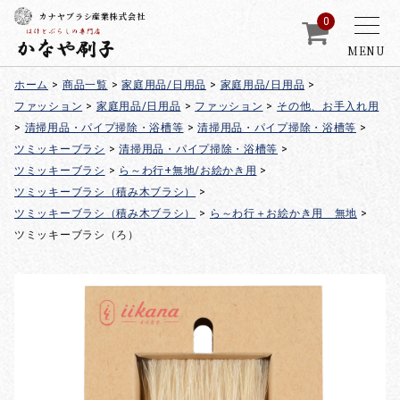
カナヤブラシ産業株式会社
0
MENU
ホーム
>
商品一覧
>
家庭用品/日用品
>
家庭用品/日用品
>
ファッション
>
家庭用品/日用品
>
ファッション
>
その他、お手入れ用
>
清掃用品・パイプ掃除・浴槽等
>
清掃用品・パイプ掃除・浴槽等
>
ツミッキーブラシ
>
清掃用品・パイプ掃除・浴槽等
>
ツミッキーブラシ
>
ら～わ行+無地/お絵かき用
>
ツミッキーブラシ（積み木ブラシ）
>
ツミッキーブラシ（積み木ブラシ）
>
ら～わ行＋お絵かき用 無地
>
ツミッキーブラシ（ろ）