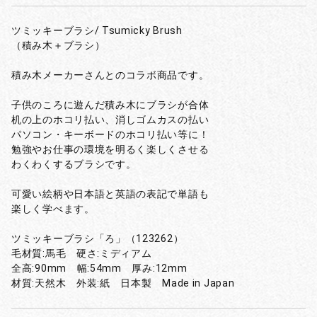
ツミッキーブラシ/ Tsumicky Brush
（積み木＋ブラシ）
積み木メーカーさんとのコラボ商品です。
子供のころに遊んだ積み木にブラシが合体
机の上のホコリ払い、消しゴムカスの払い
パソコン・キーボードのホコリ払い等に！
勉強やお仕事の環境を明るく楽しくさせる
わくわくするブラシです。
可愛い絵柄や日本語と英語の表記で単語も
楽しく学べます。
ツミッキーブラシ「ろ」（123262）
毛材質:馬毛 硬さ:ミディアム
全高:90mm 幅:54mm 厚み:12mm
材質:天然木 外装:紙 日本製 Made in Japan