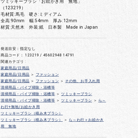
ツミッキーブラシ「お絵かき用 無地」
（123219）
毛材質:馬毛 硬さ:ミディアム
全高:90mm 幅:54mm 厚み:12mm
材質:天然木 外装:紙 日本製 Made in Japan
発送目安：指定なし
商品コード：
123219 / 45602948 14791
関連カテゴリ :
家庭用品/日用品
家庭用品/日用品
＞
ファッション
家庭用品/日用品
＞
ファッション
＞
その他、お手入れ用
清掃用品・パイプ掃除・浴槽等
清掃用品・パイプ掃除・浴槽等
＞
ツミッキーブラシ
清掃用品・パイプ掃除・浴槽等
＞
ツミッキーブラシ
＞
ら～
わ行+無地/お絵かき用
ツミッキーブラシ（積み木ブラシ）
ツミッキーブラシ（積み木ブラシ）
＞
ら～わ行＋お絵かき
用 無地