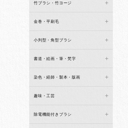
竹ブラシ・竹ヨージ
金巻・平刷毛
小判型・角型ブラシ
書道・絵画・筆・梵字
染色・経師・製本・版画
趣味・工芸
除電機能付きブラシ