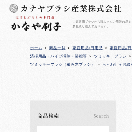
カナヤブラシ産業株式会社
ご家庭用ブラシから職人さんご用達の品ま
多数取り揃えております。
ホーム
>
商品一覧
>
家庭用品/日用品
>
家庭用品/
清掃用品・パイプ掃除・浴槽等
>
ツミッキーブラシ
>
ツミッキーブラシ（積み木ブラシ）
>
ら～わ行＋お絵
商品検索
Search