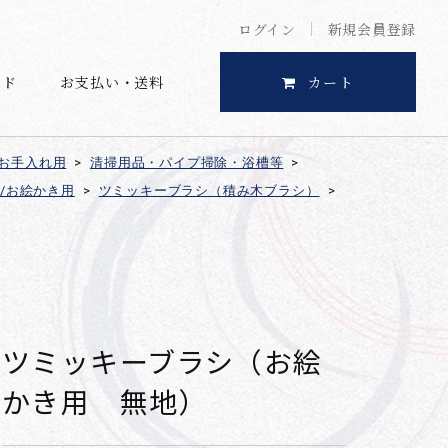
ログイン
新規会員登録
イド
お支払い・送料
カート
お手入れ用
>
清掃用品・パイプ掃除・浴槽等
>
/お絵かき用
>
ツミッキーブラシ（積み木ブラシ）
>
ツミッキーブラシ（お絵
かき用 無地）