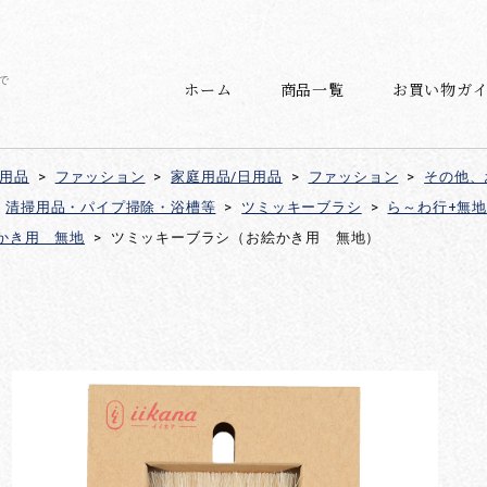
で
ホーム
商品一覧
お買い物ガ
日用品
>
ファッション
>
家庭用品/日用品
>
ファッション
>
その他、
清掃用品・パイプ掃除・浴槽等
>
ツミッキーブラシ
>
ら～わ行+無地
かき用 無地
>
ツミッキーブラシ（お絵かき用 無地）