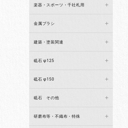
楽器・スポーツ・千社札用
金属ブラシ
建築・塗装関連
砥石 φ125
砥石 φ150
砥石 その他
研磨布等・不織布・特殊