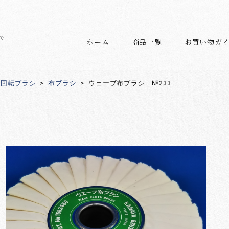
で
ホーム
商品一覧
お買い物ガ
 回転ブラシ
>
布ブラシ
>
ウェーブ布ブラシ №233