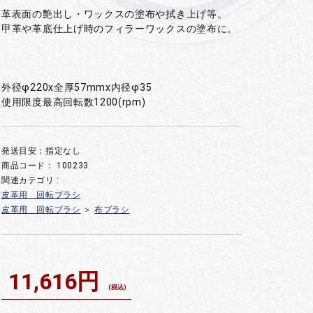
革表面の艶出し・ワックスの塗布や拭き上げ等。
甲革や革底仕上げ時のフィラーワックスの塗布に。
外径φ220x全厚57mmx内径φ35
使用限度最高回転数1200(rpm)
発送目安：指定なし
商品コード：
100233
関連カテゴリ :
皮革用 回転ブラシ
皮革用 回転ブラシ
＞
布ブラシ
11,616円
(税込)