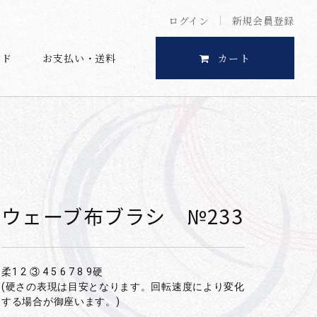
ログイン
新規会員登録
イド
お支払い・送料
カート
ウェーブ布ブラシ №233
柔1 2 ③ 4 5 6 7 8 9硬
(硬さの表現は目安となります。回転速度により変化
する場合が御座います。)