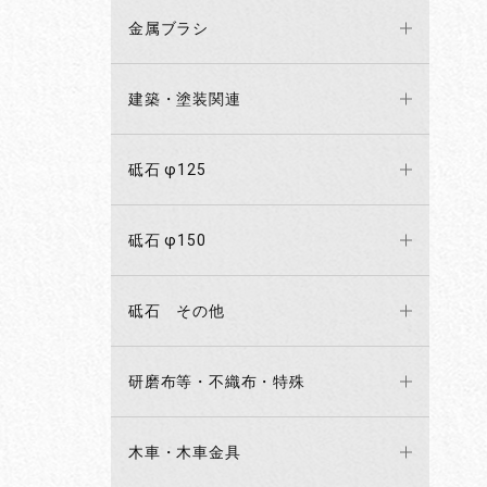
金属ブラシ
建築・塗装関連
砥石 φ125
砥石 φ150
砥石 その他
研磨布等・不織布・特殊
木車・木車金具