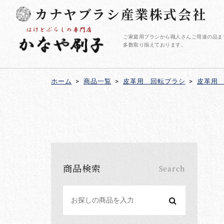
カナヤブラシ産業株式会社
ご家庭用ブラシから職人さんご用達の品ま
多数取り揃えております。
ホーム
>
商品一覧
>
皮革用 回転ブラシ
>
皮革用
商品検索
Search