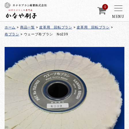
カナヤブラシ産業株式会社
0
MENU
ホーム
>
商品一覧
>
皮革用 回転ブラシ
>
皮革用 回転ブラシ
>
布ブラシ
>
ウェーブ布ブラシ No239