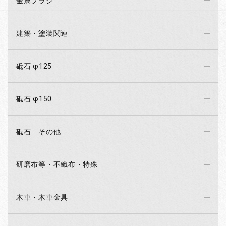
金属ブラシ
建築・塗装関連
砥石 φ125
砥石 φ150
砥石 その他
研磨布等・不織布・特殊
木車・木車金具