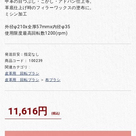
甲革の目つぶし・こがし・アドバン仕上等。
革底仕上げ時のフィラーワックスの塗布に。
ミシン加工
外径φ210x全厚57mmx内径φ35
使用限度最高回転数1200(rpm)
発送目安：指定なし
商品コード：
100239
関連カテゴリ :
皮革用 回転ブラシ
皮革用 回転ブラシ
＞
布ブラシ
11,616円
(税込)