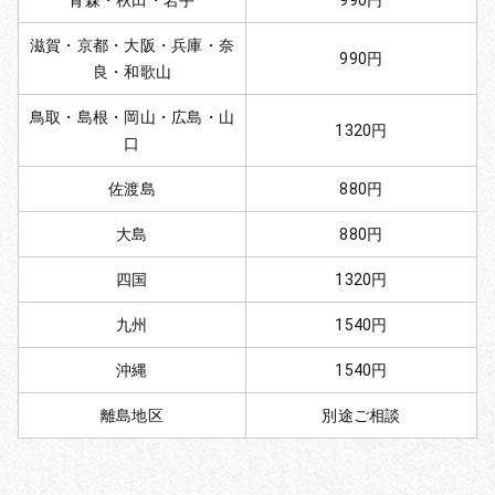
青森・秋田・岩手
990円
滋賀・京都・大阪・兵庫・奈
990円
良・和歌山
鳥取・島根・岡山・広島・山
1320円
口
佐渡島
880円
大島
880円
四国
1320円
九州
1540円
沖縄
1540円
離島地区
別途ご相談