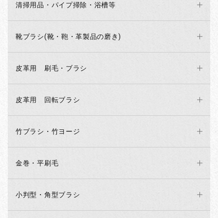
清掃用品・パイプ掃除・浴槽等
靴ブラシ(靴・鞄・革製品の磨き)
皮革用 刷毛・ブラシ
皮革用 回転ブラシ
お買い物を続ける
カートへ進む
竹ブラシ・竹ヨージ
金巻・平刷毛
小判型・角型ブラシ