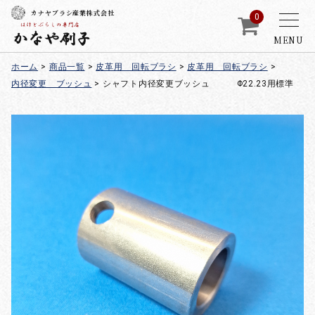
カナヤブラシ産業株式会社
0
MENU
ホーム
>
商品一覧
>
皮革用 回転ブラシ
>
皮革用 回転ブラシ
>
内径変更 ブッシュ
>
シャフト内径変更ブッシュ Φ22.23用標準