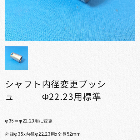
シャフト内径変更ブッシ
ュ Φ22.23用標準
φ35⇒φ22.23用に変更
外径φ35x内径φ22.23用x全長52mm