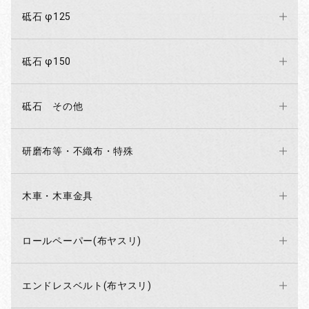
砥石 φ125
砥石 φ150
砥石 その他
研磨布等・不織布・特殊
木車・木車金具
ロールペーパー(布ヤスリ)
エンドレスベルト(布ヤスリ)