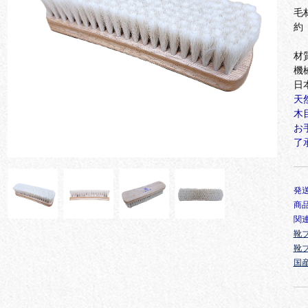
毛
約
全
材
機
日
天
木
お
了
発
商
関連
靴
靴
国