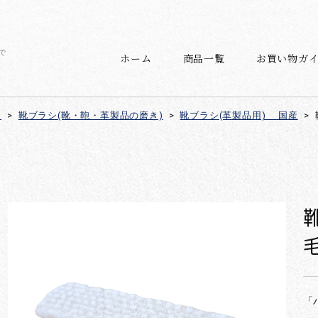
で
ホーム
商品一覧
お買い物ガ
)
>
靴ブラシ(靴・鞄・革製品の磨き)
>
靴ブラシ(革製品用) 国産
>
「