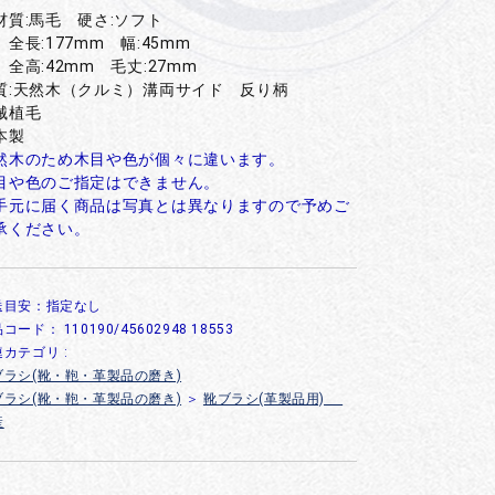
材質:馬毛 硬さ:ソフト
 全長:177mm 幅:45mm
高:42mm 毛丈:27mm
質:天然木（クルミ）溝両サイド 反り柄
械植毛
本製
然木のため木目や色が個々に違います。
目や色のご指定はできません。
手元に届く商品は写真とは異なりますので予めご
承ください。
送目安：指定なし
品コード：
110190/45602948 18553
カテゴリ :
ブラシ(靴・鞄・革製品の磨き)
ブラシ(靴・鞄・革製品の磨き)
＞
靴ブラシ(革製品用)
産