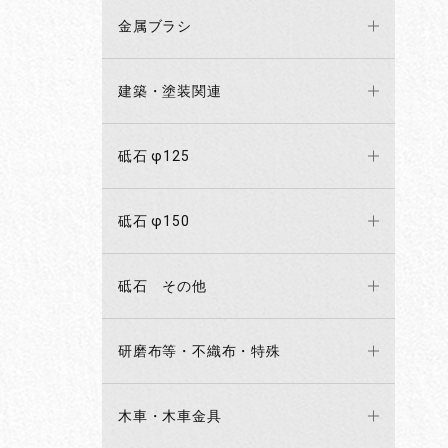
金属ブラシ
建築・塗装関連
砥石 φ125
砥石 φ150
砥石 その他
研磨布等・不織布・特殊
木車・木車金具