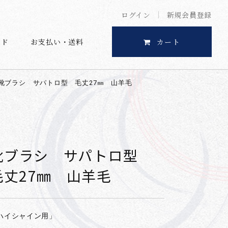
ログイン
新規会員登録
イド
お支払い・送料
カート
靴ブラシ サパトロ型 毛丈27㎜ 山羊毛
靴ブラシ サパトロ型
毛丈27㎜ 山羊毛
ハイシャイン用」