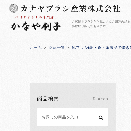
カナヤブラシ産業株式会社
ご家庭用ブラシから職人さんご用達の品ま
多数取り揃えております。
ホーム
>
商品一覧
>
靴ブラシ(靴・鞄・革製品の磨き
商品検索
Search