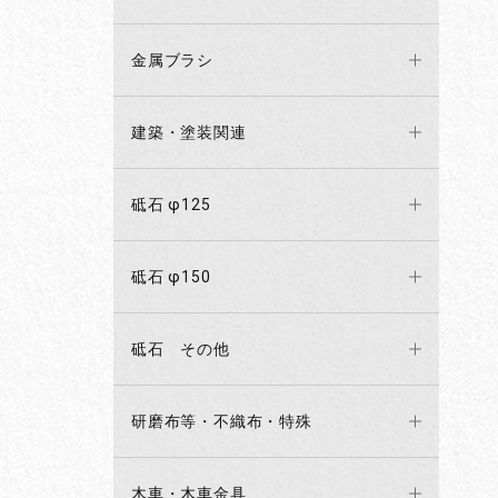
金属ブラシ
建築・塗装関連
砥石 φ125
砥石 φ150
砥石 その他
研磨布等・不織布・特殊
木車・木車金具