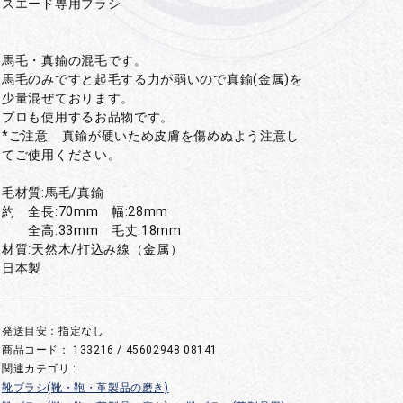
スエード専用ブラシ
馬毛・真鍮の混毛です。
馬毛のみですと起毛する力が弱いので真鍮(金属)を
少量混ぜております。
プロも使用するお品物です。
*ご注意 真鍮が硬いため皮膚を傷めぬよう注意し
てご使用ください。
毛材質:馬毛/真鍮
約 全長:70mm 幅:28mm
全高:33mm 毛丈:18mm
材質:天然木/打込み線（金属）
日本製
発送目安：指定なし
商品コード：
133216 / 45602948 08141
関連カテゴリ :
靴ブラシ(靴・鞄・革製品の磨き)