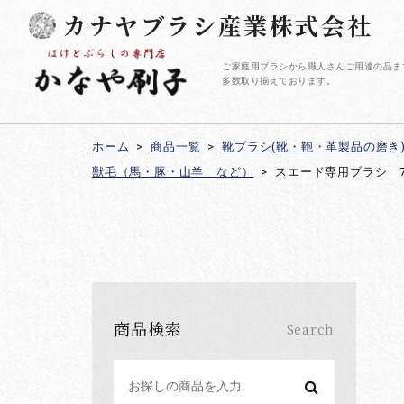
カナヤブラシ産業株式会社
ご家庭用ブラシから職人さんご用達の品ま
多数取り揃えております。
ホーム
>
商品一覧
>
靴ブラシ(靴・鞄・革製品の磨き
獣毛（馬・豚・山羊 など）
>
スエード専用ブラシ 7
商品検索
Search