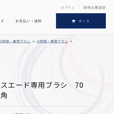
ログイン
新規会員登録
イド
お支払い・送料
カート
小判型・角型ブラシ
>
小判型・角型ブラシ
>
スエード専用ブラシ 70
角