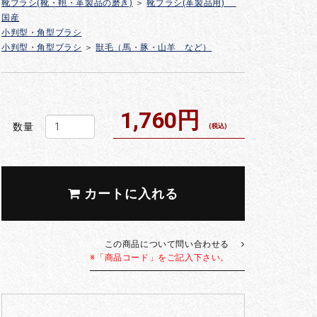
靴ブラシ(靴・鞄・革製品の磨き)
＞
靴ブラシ(革製品用)
国産
小判型・角型ブラシ
小判型・角型ブラシ
＞
獣毛（馬・豚・山羊 など）
1,760円
数量
(税込)
カートに入れる
この商品について問い合わせる
※「商品コード」をご記入下さい。