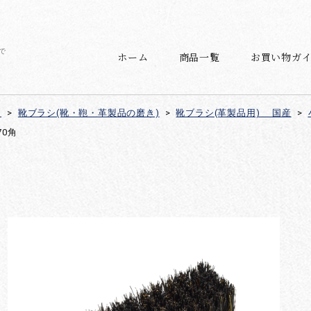
で
ホーム
商品一覧
お買い物ガ
)
>
靴ブラシ(靴・鞄・革製品の磨き)
>
靴ブラシ(革製品用) 国産
>
0角