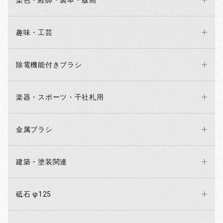
染色・経師・製本・版画
趣味・工芸
除電機能付きブラシ
楽器・スポーツ・千社札用
金属ブラシ
建築・塗装関連
砥石 φ125