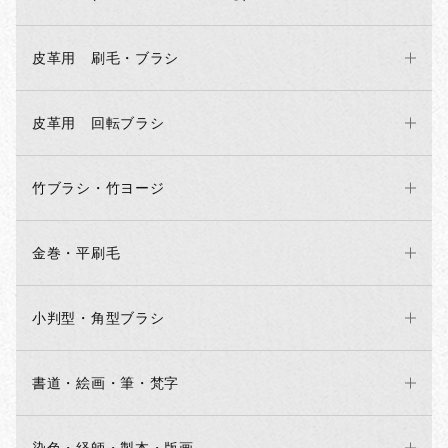
皮革用 刷毛・ブラシ
皮革用 回転ブラシ
お買い物を続ける
カートへ進む
竹ブラシ・竹ヨージ
金巻・平刷毛
小判型・角型ブラシ
書道・絵画・筆・梵字