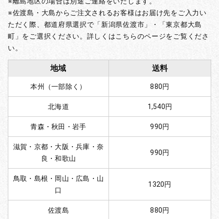
※離島地区の場合は別途ご連絡をいたします。
※佐渡島・大島からご注文されるお客様はお届け先をご入力い
ただく際、都道府県選択で「新潟県佐渡市」・「東京都大島
町」をご選択ください。詳しくはこちらのページをご覧くださ
い。
地域
送料
本州（一部除く）
880円
北海道
1,540円
青森・秋田・岩手
990円
滋賀・京都・大阪・兵庫・奈
990円
良・和歌山
鳥取・島根・岡山・広島・山
1320円
口
佐渡島
880円