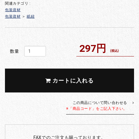
関連カテゴリ :
包装資材
包装資材
＞
紙紐
297円
数量
(税込)
カートに入れる
この商品について問い合わせる
※「商品コード」をご記入下さい。
FAXでのご注文も賜っております。