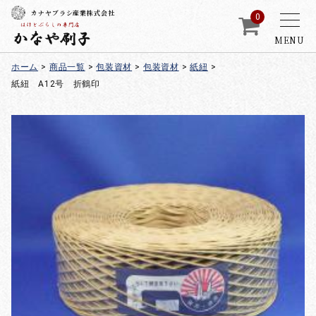
カナヤブラシ産業株式会社
0
MENU
ホーム
>
商品一覧
>
包装資材
>
包装資材
>
紙紐
>
紙紐 A12号 折鶴印