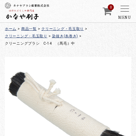
カナヤブラシ産業株式会社
0
MENU
ホーム
>
商品一覧
>
クリーニング・毛玉取り
>
クリーニング・毛玉取り
>
染抜き(糸巻き)
>
クリーニングブラシ C-14 （馬毛）中