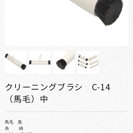
クリーニングブラシ C-14
（馬毛）中
馬毛 黒
糸 綿