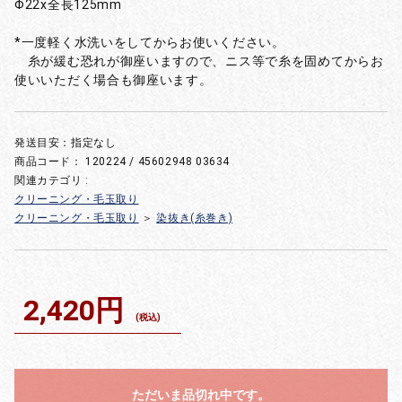
Φ22x全長125mm
*一度軽く水洗いをしてからお使いください。
糸が緩む恐れが御座いますので、ニス等で糸を固めてからお
使いいただく場合も御座います。
発送目安：指定なし
商品コード：
120224 / 45602948 03634
関連カテゴリ :
クリーニング・毛玉取り
クリーニング・毛玉取り
＞
染抜き(糸巻き)
2,420円
(税込)
ただいま品切れ中です。