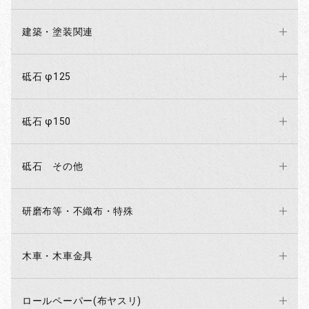
建築・塗装関連
砥石 φ125
砥石 φ150
砥石 その他
研磨布等・不織布・特殊
木車・木車金具
ロールペーパー(布ヤスリ)