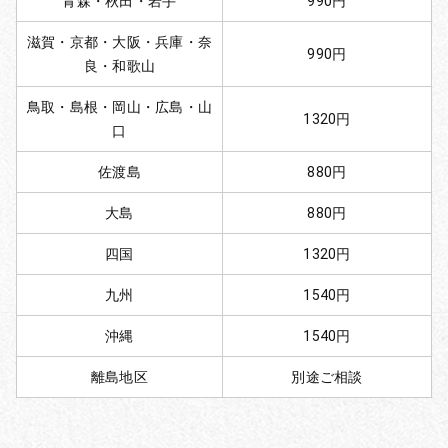
青森・秋田・岩手
990円
滋賀・京都・大阪・兵庫・奈
990円
良・和歌山
鳥取・島根・岡山・広島・山
1320円
口
佐渡島
880円
大島
880円
四国
1320円
九州
1540円
沖縄
1540円
離島地区
別途ご相談