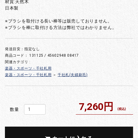
材質:天然木
日本製
※ブラシを取付ける長い棒等は販売しておりません。
※ブラシを棒に取付ける方法は弊社ではわかりません。
発送目安：指定なし
商品コード：
131125 / 45602948 08417
関連カテゴリ :
楽器・スポーツ・千社札用
楽器・スポーツ・千社札用
＞
千社札(夫婦刷毛)
7,260円
数量
(税込)