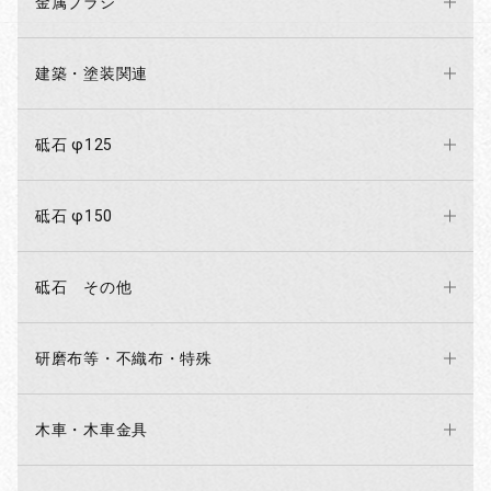
金属ブラシ
建築・塗装関連
砥石 φ125
砥石 φ150
砥石 その他
研磨布等・不織布・特殊
木車・木車金具