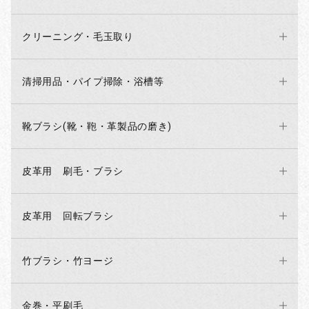
クリーニング・毛玉取り
清掃用品・パイプ掃除・浴槽等
靴ブラシ(靴・鞄・革製品の磨き)
皮革用 刷毛・ブラシ
お買い物を続ける
カートへ進む
皮革用 回転ブラシ
竹ブラシ・竹ヨージ
金巻・平刷毛