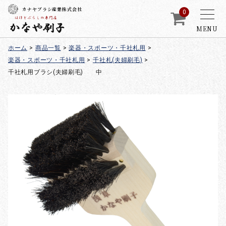
カナヤブラシ産業株式会社
0
MENU
ホーム
>
商品一覧
>
楽器・スポーツ・千社札用
>
楽器・スポーツ・千社札用
>
千社札(夫婦刷毛)
>
千社札用ブラシ(夫婦刷毛) 中