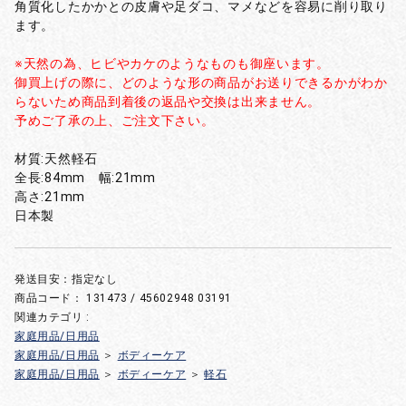
角質化したかかとの皮膚や足ダコ、マメなどを容易に削り取り
ます。
※天然の為、ヒビやカケのようなものも御座います。
御買上げの際に、どのような形の商品がお送りできるかがわか
らないため商品到着後の返品や交換は出来ません。
予めご了承の上、ご注文下さい。
材質:天然軽石
全長:84mm 幅:21mm
高さ:21mm
日本製
発送目安：指定なし
商品コード：
131473 / 45602948 03191
関連カテゴリ :
家庭用品/日用品
家庭用品/日用品
＞
ボディーケア
家庭用品/日用品
＞
ボディーケア
＞
軽石