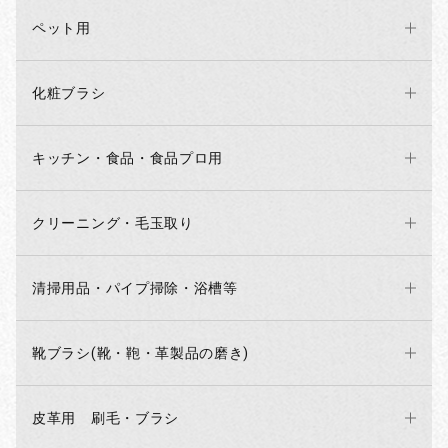
ペット用
化粧ブラシ
キッチン・食品・食品プロ用
クリーニング・毛玉取り
清掃用品・パイプ掃除・浴槽等
靴ブラシ(靴・鞄・革製品の磨き)
お買い物を続ける
カートへ進む
皮革用 刷毛・ブラシ