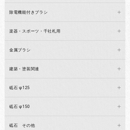
除電機能付きブラシ
楽器・スポーツ・千社札用
金属ブラシ
建築・塗装関連
砥石 φ125
砥石 φ150
砥石 その他