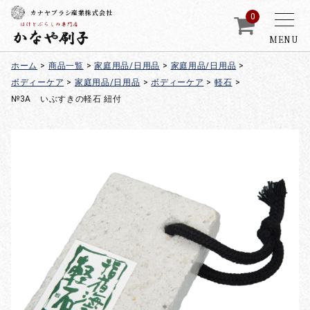
カナヤブラシ産業株式会社
0
MENU
ホーム
>
商品一覧
>
家庭用品/日用品
>
家庭用品/日用品
>
ボディーケア
>
家庭用品/日用品
>
ボディーケア
>
軽石
>
№3A いぶすきの軽石 紐付