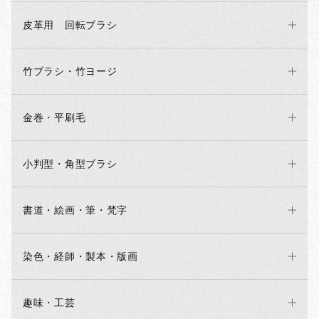
皮革用 回転ブラシ
竹ブラシ・竹ヨージ
金巻・平刷毛
小判型・角型ブラシ
書道・絵画・筆・梵字
染色・経師・製本・版画
趣味・工芸