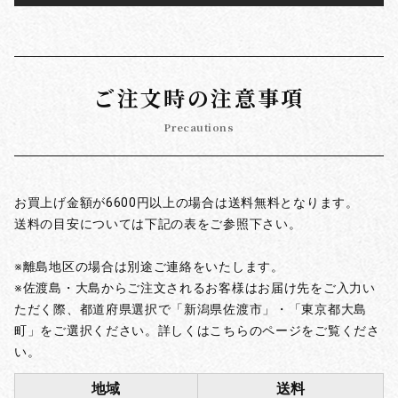
ご注文時の注意事項
Precautions
お買上げ金額が6600円以上の場合は送料無料となります。
送料の目安については下記の表をご参照下さい。
※離島地区の場合は別途ご連絡をいたします。
※佐渡島・大島からご注文されるお客様はお届け先をご入力い
ただく際、都道府県選択で「新潟県佐渡市」・「東京都大島
町」をご選択ください。詳しくはこちらのページをご覧くださ
い。
地域
送料