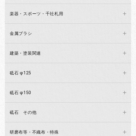
楽器・スポーツ・千社札用
金属ブラシ
建築・塗装関連
砥石 φ125
砥石 φ150
砥石 その他
研磨布等・不織布・特殊