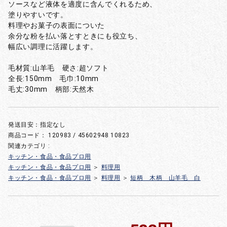
ソースなど液体を適度に含んでくれるため、
塗りやすいです。
料理やお菓子の表面についた
余分な粉を払い落とすときにも役立ち、
幅広い調理に活躍します。
毛材質:山羊毛 硬さ:超ソフト
全長:150mm 毛巾:10mm
毛丈:30mm 柄部:天然木
発送目安：指定なし
商品コード：
120983 / 45602948 10823
関連カテゴリ :
キッチン・食品・食品プロ用
キッチン・食品・食品プロ用
＞
料理用
キッチン・食品・食品プロ用
＞
料理用
＞
短柄 木柄 山羊毛 白