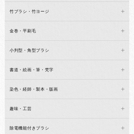
竹ブラシ・竹ヨージ
金巻・平刷毛
小判型・角型ブラシ
書道・絵画・筆・梵字
染色・経師・製本・版画
趣味・工芸
除電機能付きブラシ